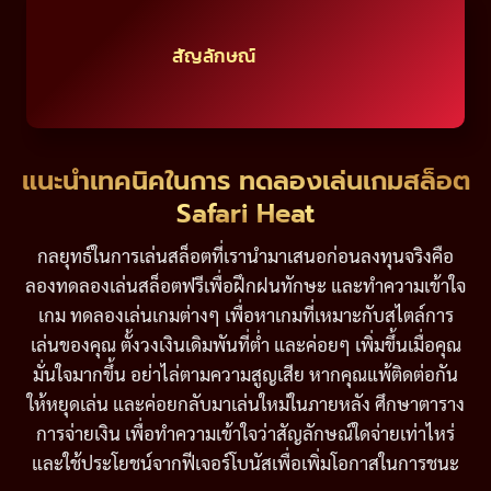
สัญลักษณ์
แนะนำเทคนิคในการ ทดลองเล่นเกมสล็อต
Safari Heat
กลยุทธ์ในการเล่นสล็อตที่เรานำมาเสนอก่อนลงทุนจริงคือ
ลองทดลองเล่นสล็อตฟรีเพื่อฝึกฝนทักษะ และทำความเข้าใจ
เกม ทดลองเล่นเกมต่างๆ เพื่อหาเกมที่เหมาะกับสไตล์การ
เล่นของคุณ ตั้งวงเงินเดิมพันที่ต่ำ และค่อยๆ เพิ่มขึ้นเมื่อคุณ
มั่นใจมากขึ้น อย่าไล่ตามความสูญเสีย หากคุณแพ้ติดต่อกัน
ให้หยุดเล่น และค่อยกลับมาเล่นใหม่ในภายหลัง ศึกษาตาราง
การจ่ายเงิน เพื่อทำความเข้าใจว่าสัญลักษณ์ใดจ่ายเท่าไหร่
และใช้ประโยชน์จากฟีเจอร์โบนัสเพื่อเพิ่มโอกาสในการชนะ