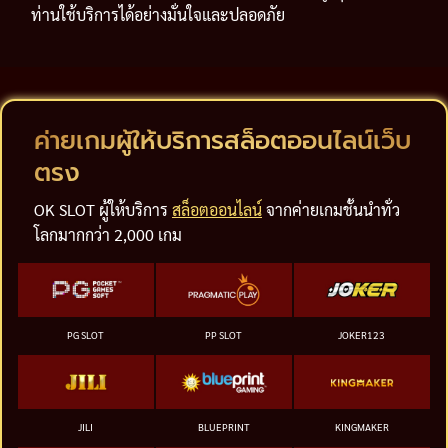
ท่านใช้บริการได้อย่างมั่นใจและปลอดภัย
ค่ายเกมผู้ให้บริการสล็อตออนไลน์เว็บ
ตรง
OK SLOT ผู้ให้บริการ
สล็อตออนไลน์
จากค่ายเกมชั้นนำทั่ว
โลกมากกว่า 2,000 เกม
PG SLOT
PP SLOT
JOKER123
JILI
BLUEPRINT
KINGMAKER