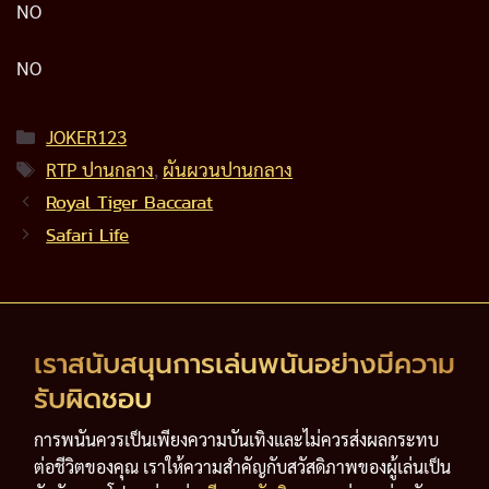
NO
NO
Categories
JOKER123
Tags
RTP ปานกลาง
,
ผันผวนปานกลาง
Royal Tiger Baccarat
Safari Life
เราสนับสนุนการเล่นพนันอย่างมีความ
รับผิดชอบ
การพนันควรเป็นเพียงความบันเทิงและไม่ควรส่งผลกระทบ
ต่อชีวิตของคุณ เราให้ความสำคัญกับสวัสดิภาพของผู้เล่นเป็น