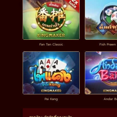
Fan Tan Classic
Fish Prawn
Pai Kang
Andar B