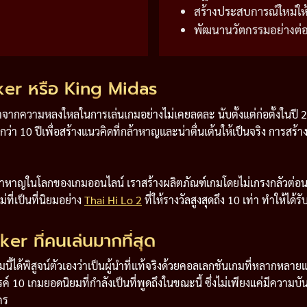
สร้างประสบการณ์ใหม่ให้
พัฒนานวัตกรรมอย่างต่อเ
ker หรือ King Midas
งมาจากความหลงใหลในการเล่นเกมอย่างไม่เคยลดละ นับตั้งแต่ก่อตั้งในปี
 10 ปีเพื่อสร้างแนวคิดที่กล้าหาญและน่าตื่นเต้นให้เป็นจริง การส
ที่กล้าหาญในโลกของเกมออนไลน์ เราสร้างผลิตภัณฑ์เกมโดยไม่เกรงกลัวต่อ
ที่เป็นที่นิยมอย่าง
Thai Hi Lo 2
ที่ให้รางวัลสูงสุดถึง 10 เท่า ทำให้ได้
r ที่คนเล่นมากที่สุด
นี้ได้พิสูจน์ตัวเองว่าเป็นผู้นำที่แท้จริงด้วยคอลเลกชันเกมที่หลากหลาย
10 เกมยอดนิยมที่กำลังเป็นที่พูดถึงในขณะนี้ ซึ่งไม่เพียงแค่มีความบันเ
คร