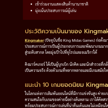
เข้าร่วมงานแสดงสินค้านานาชาติ
มุ่งเน้นประสบการณ์ผู้เล่น
ประวัติความเป็นมาของ Kingma
Kingmaker
(ปัจจุบันชื่อ King Midas Games) ก่อตั้
ประสบการณ์การเป็นผู้ประกอบการและพัฒนาเกมมากกว่า
สู่ระดับสากล โดยมุ่งเป้าไปที่ยุโรปและอเมริกาใต้
คิงมาร์คเกอร์ ได้เป็นผู้บุกเบิก นักคิด และนักสำรวจ
เป็นความจริง ด้วยตัวเกมที่หลากหลายและมีเกมสมัยใหม่
แนะนำ 10 เกมยอดนิยม Kingmake
ในโลกแห่งการเดิมพันออนไลน์ที่มีการแข่งขันสูง ค่ายเกม
ความสนใจกับเกมของค่ายนี้อย่างล้นหลาม เราได้คัดสรรค์ 
พร้อมประสบการณ์การเล่นที่น่าตื่นเต้นและไม่เหมือนใ