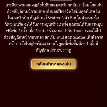
แถวที่จะพาคุณผจญภัยในดินแดนตะวันตกอันเร่าร้อน โดดเด่น
ด้วยสัญลักษณ์กรอบทองคำและฟีเจอร์ฟรีสปินสุดพิเศษ ใน
โหมดฟรีสปิน สัญลักษณ์ Scatter 3 ตัว ที่อยู่ในตำแหน่งใด
ก็ตามบนรีล จะได้รับการหมุนฟรี 12 ครั้ง และจะได้รับการหมุน
ฟรีเพิ่ม 2 ครั้ง เมื่อ Scatter ร่วงลงมา 1 อัน รีลกลางจะเต็มไป
ด้วยสัญลักษณ์กรอบทอง ยกเว้น Wild และ Scatter เพิ่มโอกาส
คว้ารางวัลใหญ่! พร้อมระบบตัวคูณที่เพิ่มขึ้นทีละ 1 เมื่อมี
สัญลักษณ์ชนะปรากฏ
กลับหน้าทดลองเล่น