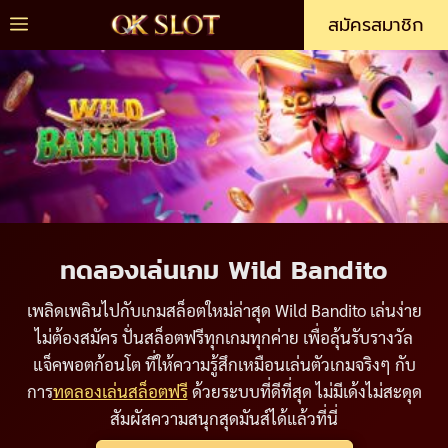
Skip
Menu
สมัครสมาชิก
to
content
ทดลองเล่นเกม Wild Bandito
เพลิดเพลินไปกับเกมสล็อตใหม่ล่าสุด Wild Bandito เล่นง่าย
ไม่ต้องสมัคร ปั่นสล็อตฟรีทุกเกมทุกค่าย เพื่อลุ้นรับรางวัล
แจ็คพอตก้อนโต ที่ให้ความรู้สึกเหมือนเล่นตัวเกมจริงๆ กับ
การ
ทดลองเล่นสล็อตฟรี
ด้วยระบบที่ดีที่สุด ไม่มีเด้งไม่สะดุด
สัมผัสความสนุกสุดมันส์ได้แล้วที่นี่