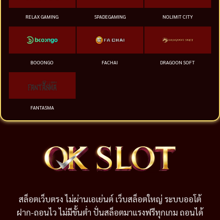
RELAX GAMING
SPADEGAMING
NOLIMIT CITY
BOOONGO
FACHAI
DRAGOON SOFT
FANTASMA
สล็อตเว็บตรง ไม่ผ่านเอเย่นต์ เว็บสล็อตใหญ่ ระบบออโต้
ฝาก-ถอนไว ไม่มีขั้นต่ำ ปั่นสล็อตมาแรงฟรีทุกเกม ถอนได้