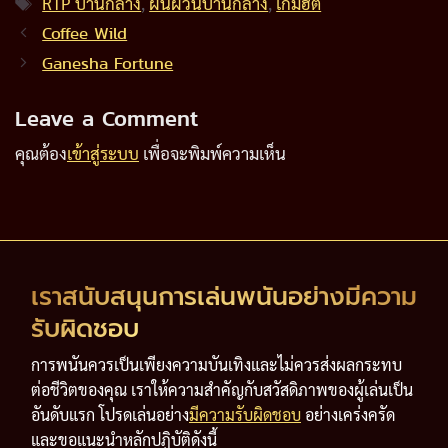
RTP ปานกลาง
,
ผันผวนปานกลาง
,
เกมฮิต
Coffee Wild
Ganesha Fortune
Leave a Comment
คุณต้อง
เข้าสู่ระบบ
เพื่อจะพิมพ์ความเห็น
เราสนับสนุนการเล่นพนันอย่างมีความ
รับผิดชอบ
การพนันควรเป็นเพียงความบันเทิงและไม่ควรส่งผลกระทบ
ต่อชีวิตของคุณ เราให้ความสำคัญกับสวัสดิภาพของผู้เล่นเป็น
อันดับแรก โปรดเล่นอย่าง
มีความรับผิดชอบ
อย่างเคร่งครัด
และขอแนะนำหลักปฏิบัติดังนี้