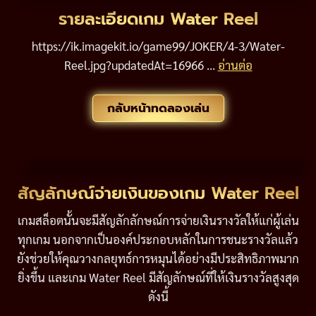
รายละเอียดเกม Water Reel
https://ik.imagekit.io/game99/JOKER/4-3/Water-
Reel.jpg?updatedAt=16966 ...
อ่านต่อ
กลับหน้าทดลองเล่น
สัญลักษณ์จ่ายเงินของเกม Water Reel
เกมสล็อตนั้นจะมีสัญลักลักษณ์การจ่ายเงินรางวัลให้แก่ผู้เล่น
ทุกเกม นอกจากเป็นองค์ประกอบหลักในการชนะรางวัลแล้ว
ยังช่วยให้คุณวางกลยุทธ์การหมุนได้อย่างมีประสิทธิภาพมาก
ยิ่งขึ้น และเกม Water Reel มีสัญลักษณ์ที่ให้เงินรางวัลสูงสุด
ดังนี้