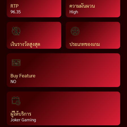
RTP
ความผันผวน
96.35
High
เงินรางวัลสูงสุด
ประเภทของเกม
Buy Feature
NO
ผู้ให้บริการ
Joker Gaming