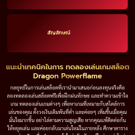
สัญลักษณ์
แนะนำเทคนิคในการ ทดลองเล่นเกมสล็อต
Dragon Powerflame
กลยุทธ์ในการเล่นสล็อตที่เรานำมาเสนอก่อนลงทุนจริงคือ
ลองทดลองเล่นสล็อตฟรีเพื่อฝึกฝนทักษะ และทำความเข้าใจ
เกม ทดลองเล่นเกมต่างๆ เพื่อหาเกมที่เหมาะกับสไตล์การ
เล่นของคุณ ตั้งวงเงินเดิมพันที่ต่ำ และค่อยๆ เพิ่มขึ้นเมื่อคุณ
มั่นใจมากขึ้น อย่าไล่ตามความสูญเสีย หากคุณแพ้ติดต่อกัน
ให้หยุดเล่น และค่อยกลับมาเล่นใหม่ในภายหลัง ศึกษาตาราง