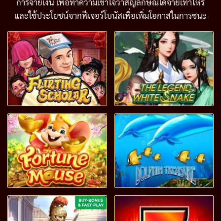
การจ่ายเงิน เพื่อทำความเข้าใจว่าสัญลักษณ์ใดจ่ายเท่าไหร่
และใช้ประโยชน์จากฟีเจอร์โบนัสเพื่อเพิ่มโอกาสในการชนะ