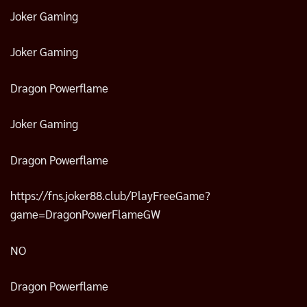
Joker Gaming
Joker Gaming
Dragon Powerflame
Joker Gaming
Dragon Powerflame
https://fns.joker88.club/PlayFreeGame?
game=DragonPowerFlameGW
NO
Dragon Powerflame