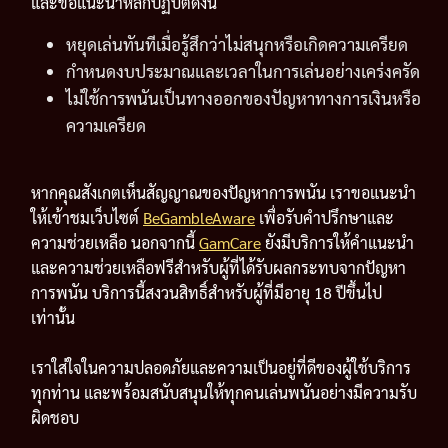
และขอแนะนำหลักปฏิบัติดังนี้
หยุดเล่นทันทีเมื่อรู้สึกว่าไม่สนุกหรือเกิดความเครียด
กำหนดงบประมาณและเวลาในการเล่นอย่างเคร่งครัด
ไม่ใช้การพนันเป็นทางออกของปัญหาทางการเงินหรือ
ความเครียด
หากคุณสังเกตเห็นสัญญาณของปัญหาการพนัน เราขอแนะนำ
ให้เข้าชมเว็บไซต์
BeGambleAware
เพื่อรับคำปรึกษาและ
ความช่วยเหลือ นอกจากนี้
GamCare
ยังมีบริการให้คำแนะนำ
และความช่วยเหลือฟรีสำหรับผู้ที่ได้รับผลกระทบจากปัญหา
การพนัน บริการนี้สงวนสิทธิ์สำหรับผู้ที่มีอายุ 18 ปีขึ้นไป
เท่านั้น
เราใส่ใจในความปลอดภัยและความเป็นอยู่ที่ดีของผู้ใช้บริการ
ทุกท่าน และพร้อมสนับสนุนให้ทุกคนเล่นพนันอย่างมีความรับ
ผิดชอบ