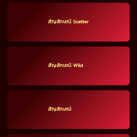
สัญลักษณ์ Scatter
สัญลักษณ์ Wild
สัญลักษณ์