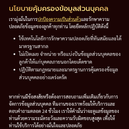
นโยบายคุ้มครองข้อมูลส่วนบุคคล
เรามุ่งมั่นในการ
ปกป้องความเป็นส่วนตัว
และรักษาความ
ปลอดภัยข้อมูลของลูกค้าทุกท่าน โดยยึดหลักปฏิบัติดังนี้
ใช้เทคโนโลยีการรักษาความปลอดภัยที่ทันสมัยและได้
มาตรฐานสากล
ไม่เปิดเผย จำหน่าย หรือแบ่งปันข้อมูลส่วนบุคคลของ
ลูกค้าให้แก่บุคคลภายนอกโดยเด็ดขาด
ปฏิบัติตามกฎหมายและมาตรฐานการคุ้มครองข้อมูล
ส่วนบุคคลอย่างเคร่งครัด
หากท่านมีข้อสงสัยหรือต้องการสอบถามเพิ่มเติมเกี่ยวกับการ
จัดการข้อมูลส่วนบุคคล ทีมงานของเราพร้อมให้บริการและ
ตอบคำถามตลอด 24 ชั่วโมง เราให้คำมั่นว่าจะดูแลข้อมูลของ
ท่านด้วยความระมัดระวังและความรับผิดชอบสูงสุด เพื่อให้
ท่านใช้บริการได้อย่างมั่นใจและปลอดภัย