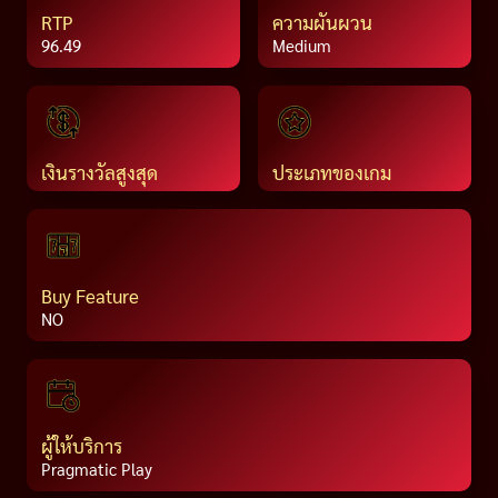
RTP
ความผันผวน
96.49
Medium
เงินรางวัลสูงสุด
ประเภทของเกม
Buy Feature
NO
ผู้ให้บริการ
Pragmatic Play