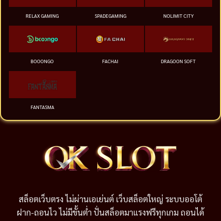
RELAX GAMING
SPADEGAMING
NOLIMIT CITY
BOOONGO
FACHAI
DRAGOON SOFT
FANTASMA
สล็อตเว็บตรง ไม่ผ่านเอเย่นต์ เว็บสล็อตใหญ่ ระบบออโต้
ฝาก-ถอนไว ไม่มีขั้นต่ำ ปั่นสล็อตมาแรงฟรีทุกเกม ถอนได้