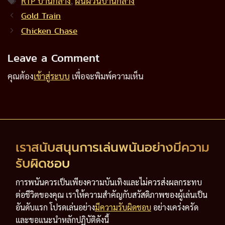
RTP ปานกลาง
,
ผันผวนปานกลาง
Gold Train
Chicken Chase
Leave a Comment
คุณต้อง
เข้าสู่ระบบ
เพื่อจะพิมพ์ความเห็น
เราสนับสนุนการเล่นพนันอย่างมีความ
รับผิดชอบ
การพนันควรเป็นเพียงความบันเทิงและไม่ควรส่งผลกระทบ
ต่อชีวิตของคุณ เราให้ความสำคัญกับสวัสดิภาพของผู้เล่นเป็น
อันดับแรก โปรดเล่นอย่าง
มีความรับผิดชอบ
อย่างเคร่งครัด
และขอแนะนำหลักปฏิบัติดังนี้