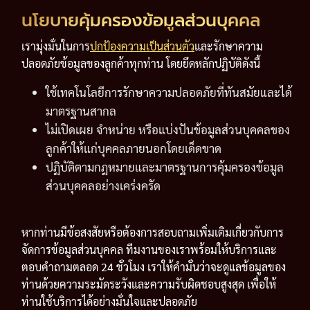
นโยบายคุ้มครองข้อมูลส่วนบุคคล
เรามุ่งมั่นในการ
ปกป้องความเป็นส่วนตัว
และรักษาความ
ปลอดภัยข้อมูลของลูกค้าทุกท่าน โดยยึดหลักปฏิบัติดังนี้
ใช้เทคโนโลยีการรักษาความปลอดภัยที่ทันสมัยและได้
มาตรฐานสากล
ไม่เปิดเผย จำหน่าย หรือแบ่งปันข้อมูลส่วนบุคคลของ
ลูกค้าให้แก่บุคคลภายนอกโดยเด็ดขาด
ปฏิบัติตามกฎหมายและมาตรฐานการคุ้มครองข้อมูล
ส่วนบุคคลอย่างเคร่งครัด
หากท่านมีข้อสงสัยหรือต้องการสอบถามเพิ่มเติมเกี่ยวกับการ
จัดการข้อมูลส่วนบุคคล ทีมงานของเราพร้อมให้บริการและ
ตอบคำถามตลอด 24 ชั่วโมง เราให้คำมั่นว่าจะดูแลข้อมูลของ
ท่านด้วยความระมัดระวังและความรับผิดชอบสูงสุด เพื่อให้
ท่านใช้บริการได้อย่างมั่นใจและปลอดภัย