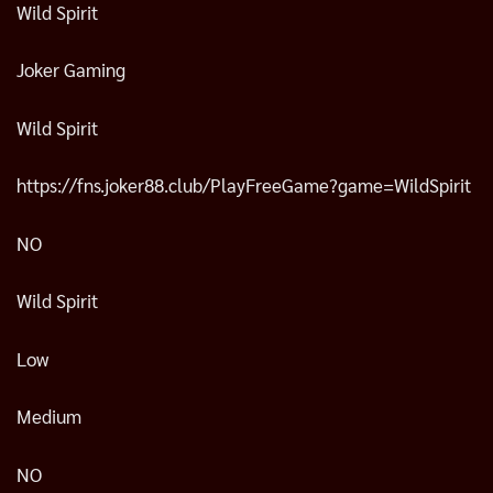
Wild Spirit
Joker Gaming
Wild Spirit
https://fns.joker88.club/PlayFreeGame?game=WildSpirit
NO
Wild Spirit
Low
Medium
NO