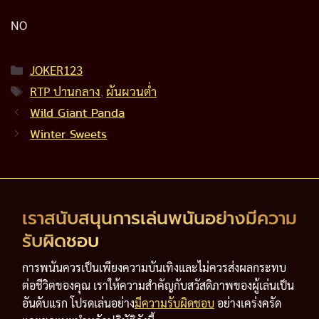
NO
Categories
JOKER123
Tags
RTP ปานกลาง
,
ผันผวนต่ำ
Wild Giant Panda
Winter Sweets
เราสนับสนุนการเล่นพนันอย่างมีความ
รับผิดชอบ
การพนันควรเป็นเพียงความบันเทิงและไม่ควรส่งผลกระทบ
ต่อชีวิตของคุณ เราให้ความสำคัญกับสวัสดิภาพของผู้เล่นเป็น
อันดับแรก โปรดเล่นอย่าง
มีความรับผิดชอบ
อย่างเคร่งครัด