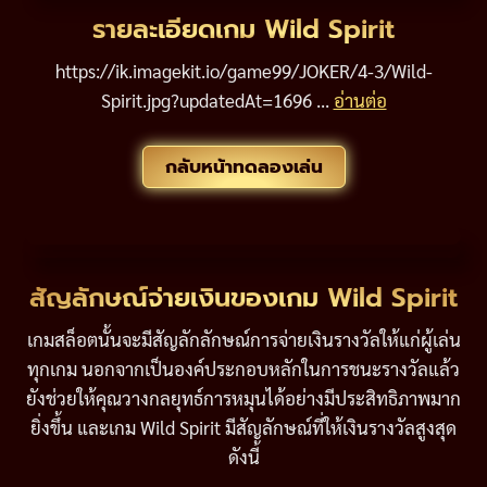
รายละเอียดเกม Wild Spirit
https://ik.imagekit.io/game99/JOKER/4-3/Wild-
Spirit.jpg?updatedAt=1696 ...
อ่านต่อ
กลับหน้าทดลองเล่น
สัญลักษณ์จ่ายเงินของเกม Wild Spirit
เกมสล็อตนั้นจะมีสัญลักลักษณ์การจ่ายเงินรางวัลให้แก่ผู้เล่น
ทุกเกม นอกจากเป็นองค์ประกอบหลักในการชนะรางวัลแล้ว
ยังช่วยให้คุณวางกลยุทธ์การหมุนได้อย่างมีประสิทธิภาพมาก
ยิ่งขึ้น และเกม Wild Spirit มีสัญลักษณ์ที่ให้เงินรางวัลสูงสุด
ดังนี้