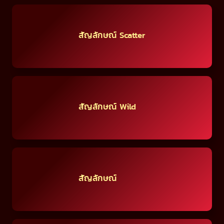
สัญลักษณ์ Scatter
สัญลักษณ์ Wild
สัญลักษณ์