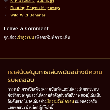
RTP ปานกลาง
,
ผันผวนสูง
Floating Dragon Megaways
Wild Wild Bananas
Leave a Comment
คุณต้อง
เข้าสู่ระบบ
เพื่อจะพิมพ์ความเห็น
เราสนับสนุนการเล่นพนันอย่างมีความ
รับผิดชอบ
การพนันควรเป็นเพียงความบันเทิงและไม่ควรส่งผลกระทบ
ต่อชีวิตของคุณ เราให้ความสำคัญกับสวัสดิภาพของผู้เล่นเป็น
อันดับแรก โปรดเล่นอย่าง
มีความรับผิดชอบ
อย่างเคร่งครัด
และขอแนะนำหลักปฏิบัติดังนี้