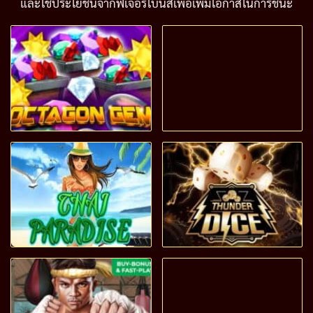
และใช้ประโยชน์จากฟีเจอร์โบนัสเพื่อเพิ่มโอกาสในการชนะ