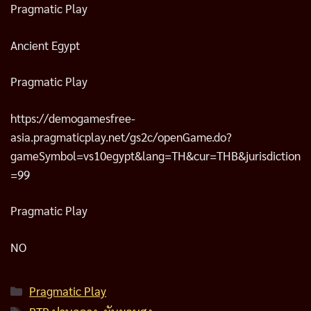
Pragmatic Play
Ancient Egypt
Pragmatic Play
https://demogamesfree-
asia.pragmaticplay.net/gs2c/openGame.do?
gameSymbol=vs10egypt&lang=TH&cur=THB&jurisdiction
=99
Pragmatic Play
NO
Categories
Pragmatic Play
Tags