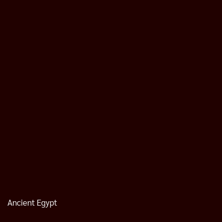
Ancient Egypt