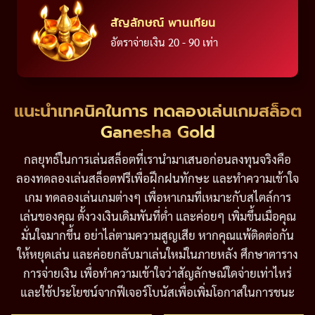
สัญลักษณ์ พานเทียน
อัตราจ่ายเงิน 20 - 90 เท่า
แนะนำเทคนิคในการ ทดลองเล่นเกมสล็อต
Ganesha Gold
กลยุทธ์ในการเล่นสล็อตที่เรานำมาเสนอก่อนลงทุนจริงคือ
ลองทดลองเล่นสล็อตฟรีเพื่อฝึกฝนทักษะ และทำความเข้าใจ
เกม ทดลองเล่นเกมต่างๆ เพื่อหาเกมที่เหมาะกับสไตล์การ
เล่นของคุณ ตั้งวงเงินเดิมพันที่ต่ำ และค่อยๆ เพิ่มขึ้นเมื่อคุณ
มั่นใจมากขึ้น อย่าไล่ตามความสูญเสีย หากคุณแพ้ติดต่อกัน
ให้หยุดเล่น และค่อยกลับมาเล่นใหม่ในภายหลัง ศึกษาตาราง
การจ่ายเงิน เพื่อทำความเข้าใจว่าสัญลักษณ์ใดจ่ายเท่าไหร่
และใช้ประโยชน์จากฟีเจอร์โบนัสเพื่อเพิ่มโอกาสในการชนะ