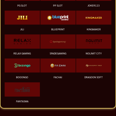
PG SLOT
PP SLOT
JOKER123
JILI
BLUEPRINT
KINGMAKER
RELAX GAMING
SPADEGAMING
NOLIMIT CITY
BOOONGO
FACHAI
DRAGOON SOFT
FANTASMA