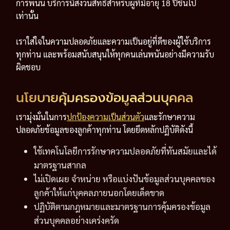
การพนัน บริการนี้สงวนสิทธิ์สำหรับผู้ที่มีอายุ 18 ปีขึ้นไป
เท่านั้น
เราใส่ใจในความปลอดภัยและความเป็นอยู่ที่ดีของผู้ใช้บริการ
ทุกท่าน และพร้อมสนับสนุนให้ทุกคนเล่นพนันอย่างมีความรับ
ผิดชอบ
นโยบายคุ้มครองข้อมูลส่วนบุคคล
เรามุ่งมั่นในการ
ปกป้องความเป็นส่วนตัว
และรักษาความ
ปลอดภัยข้อมูลของลูกค้าทุกท่าน โดยยึดหลักปฏิบัติดังนี้
ใช้เทคโนโลยีการรักษาความปลอดภัยที่ทันสมัยและได้
มาตรฐานสากล
ไม่เปิดเผย จำหน่าย หรือแบ่งปันข้อมูลส่วนบุคคลของ
ลูกค้าให้แก่บุคคลภายนอกโดยเด็ดขาด
ปฏิบัติตามกฎหมายและมาตรฐานการคุ้มครองข้อมูล
ส่วนบุคคลอย่างเคร่งครัด