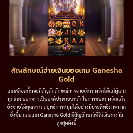
สัญลักษณ์จ่ายเงินของเกม Ganesha
Gold
เกมสล็อตนั้นจะมีสัญลักลักษณ์การจ่ายเงินรางวัลให้แก่ผู้เล่น
ทุกเกม นอกจากเป็นองค์ประกอบหลักในการชนะรางวัลแล้ว
ยังช่วยให้คุณวางกลยุทธ์การหมุนได้อย่างมีประสิทธิภาพมาก
ยิ่งขึ้น และเกม Ganesha Gold มีสัญลักษณ์ที่ให้เงินรางวัล
สูงสุดดังนี้