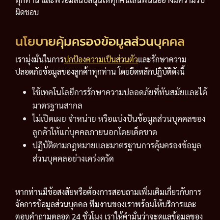
ผิดชอบ
นโยบายคุ้มครองข้อมูลส่วนบุคคล
เรามุ่งมั่นในการ
ปกป้องความเป็นส่วนตัว
และรักษาความ
ปลอดภัยข้อมูลของลูกค้าทุกท่าน โดยยึดหลักปฏิบัติดังนี้
ใช้เทคโนโลยีการรักษาความปลอดภัยที่ทันสมัยและได้
มาตรฐานสากล
ไม่เปิดเผย จำหน่าย หรือแบ่งปันข้อมูลส่วนบุคคลของ
ลูกค้าให้แก่บุคคลภายนอกโดยเด็ดขาด
ปฏิบัติตามกฎหมายและมาตรฐานการคุ้มครองข้อมูล
ส่วนบุคคลอย่างเคร่งครัด
หากท่านมีข้อสงสัยหรือต้องการสอบถามเพิ่มเติมเกี่ยวกับการ
จัดการข้อมูลส่วนบุคคล ทีมงานของเราพร้อมให้บริการและ
ตอบคำถามตลอด 24 ชั่วโมง เราให้คำมั่นว่าจะดูแลข้อมูลของ