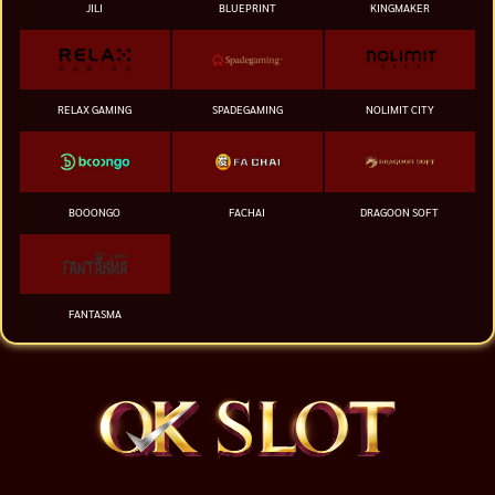
JILI
BLUEPRINT
KINGMAKER
RELAX GAMING
SPADEGAMING
NOLIMIT CITY
BOOONGO
FACHAI
DRAGOON SOFT
FANTASMA