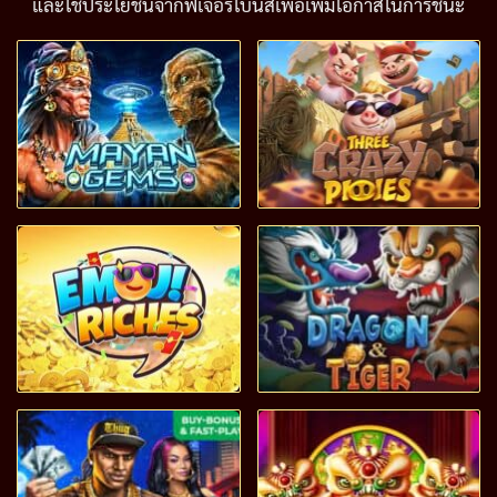
และใช้ประโยชน์จากฟีเจอร์โบนัสเพื่อเพิ่มโอกาสในการชนะ