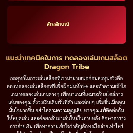
สัญลักษณ์
แนะนำเทคนิคในการ ทดลองเล่นเกมสล็อต
Dragon Tribe
กลยุทธ์ในการเล่นสล็อตที่เรานำมาเสนอก่อนลงทุนจริงคือ
ลองทดลองเล่นสล็อตฟรีเพื่อฝึกฝนทักษะ และทำความเข้าใจ
เกม ทดลองเล่นเกมต่างๆ เพื่อหาเกมที่เหมาะกับสไตล์การ
เล่นของคุณ ตั้งวงเงินเดิมพันที่ต่ำ และค่อยๆ เพิ่มขึ้นเมื่อคุณ
มั่นใจมากขึ้น อย่าไล่ตามความสูญเสีย หากคุณแพ้ติดต่อกัน
ให้หยุดเล่น และค่อยกลับมาเล่นใหม่ในภายหลัง ศึกษาตาราง
การจ่ายเงิน เพื่อทำความเข้าใจว่าสัญลักษณ์ใดจ่ายเท่าไหร่