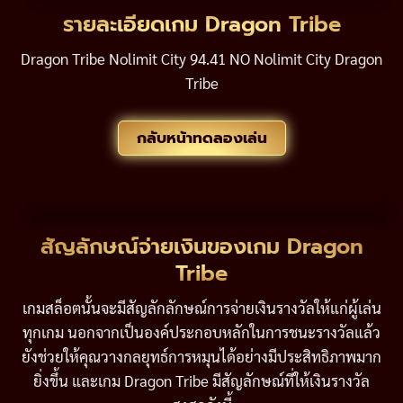
รายละเอียดเกม Dragon Tribe
Dragon Tribe Nolimit City 94.41 NO Nolimit City Dragon
Tribe
กลับหน้าทดลองเล่น
สัญลักษณ์จ่ายเงินของเกม Dragon
Tribe
เกมสล็อตนั้นจะมีสัญลักลักษณ์การจ่ายเงินรางวัลให้แก่ผู้เล่น
ทุกเกม นอกจากเป็นองค์ประกอบหลักในการชนะรางวัลแล้ว
ยังช่วยให้คุณวางกลยุทธ์การหมุนได้อย่างมีประสิทธิภาพมาก
ยิ่งขึ้น และเกม Dragon Tribe มีสัญลักษณ์ที่ให้เงินรางวัล