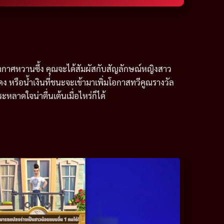
ากาศหวานซึ้ง คุณจะได้สัมผัสกับสัญลักษณ์หญิงสาว
ดง หรือน้ำเงินที่ชนะจะเข้ามาเพิ่มโอกาสทวีคูณรางวัล
ลาดใจน่าตื่นเต้นเมื่อไหร่ก็ได้