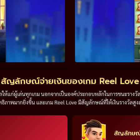
สัญลักษณ์จ่ายเงินของเกม Reel Love
ัลให้แก่ผู้เล่นทุกเกม นอกจากเป็นองค์ประกอบหลักในการชนะรางวัลแ
ธิภาพมากยิ่งขึ้น และเกม Reel Love มีสัญลักษณ์ที่ให้เงินรางวัลสูงสุ
สัญลักษณ