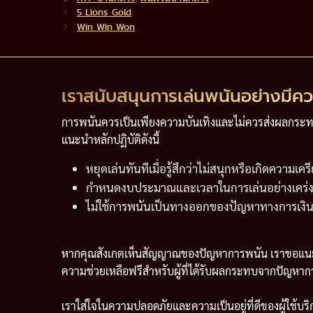
5 Lions Gold
Win Win Won
เราสนับสนุนการเล่นพนันอย่างมีค
การพนันควรเป็นเพียงความบันเทิงและไม่ควรส่งผลกระทบต
แนะนำหลักปฏิบัติดังนี้
หยุดเล่นทันทีเมื่อรู้สึกว่าไม่สนุกหรือเกิดความเคร
กำหนดงบประมาณและเวลาในการเล่นอย่างเคร่ง
ไม่ใช้การพนันเป็นทางออกของปัญหาทางการเงิน
หากคุณสังเกตเห็นสัญญาณของปัญหาการพนัน เราขอแนะน
ความช่วยเหลือฟรีสำหรับผู้ที่ได้รับผลกระทบจากปัญหาการพนั
เราใส่ใจในความปลอดภัยและความเป็นอยู่ที่ดีของผู้ใช้บ