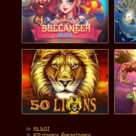
Categories
PG SLOT
Tags
RTP ปานกลาง
,
ผันผวนปานกลาง