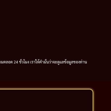
ตลอด 24 ชั่วโมง เราให้คำมั่นว่าจะดูแลข้อมูลของท่าน