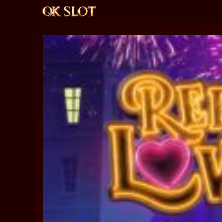
Skip
to
content