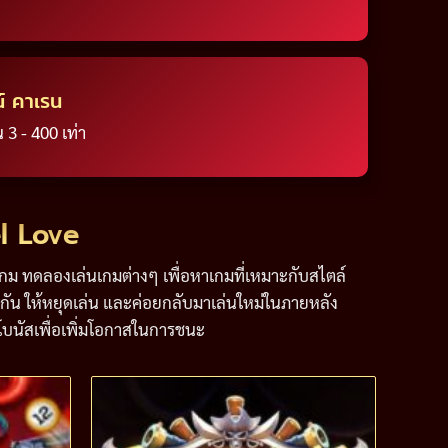
์ คาเรน
น 3 - 400 เท่า
l Love
ม ทดลองเล่นเกมต่างๆ เพื่อหาเกมที่เหมาะกับสไตล์
ต่อกัน ให้หยุดเล่น และค่อยกลับมาเล่นใหม่ในภายหลัง
์โบนัสเพื่อเพิ่มโอกาสในการชนะ