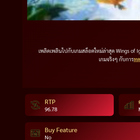
เพลิดเพลินไปกับเกมสล็อตใหม่ล่าสุด Wings of Igua
เกมจริงๆ กับการ
ทด
RTP
96.78
Buy Feature
No