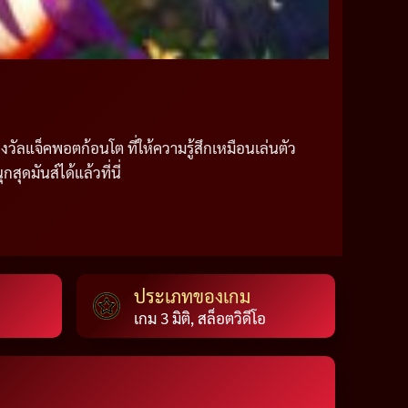
างวัลแจ็คพอตก้อนโต ที่ให้ความรู้สึกเหมือนเล่นตัว
สุดมันส์ได้แล้วที่นี่
ประเภทของเกม
เกม 3 มิติ, สล็อตวิดีโอ