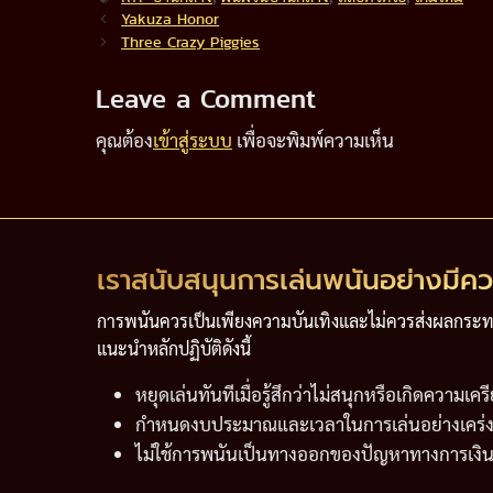
Yakuza Honor
Three Crazy Piggies
Leave a Comment
คุณต้อง
เข้าสู่ระบบ
เพื่อจะพิมพ์ความเห็น
เราสนับสนุนการเล่นพนันอย่างมีค
การพนันควรเป็นเพียงความบันเทิงและไม่ควรส่งผลกระทบต
แนะนำหลักปฏิบัติดังนี้
หยุดเล่นทันทีเมื่อรู้สึกว่าไม่สนุกหรือเกิดความเคร
กำหนดงบประมาณและเวลาในการเล่นอย่างเคร่ง
ไม่ใช้การพนันเป็นทางออกของปัญหาทางการเงิน