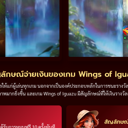
ลักษณ์จ่ายเงินของเกม Wings of Ig
ัลให้แก่ผู้เล่นทุกเกม นอกจากเป็นองค์ประกอบหลักในการชนะรางวัลแ
าพมากยิ่งขึ้น และเกม Wings of Iguazu มีสัญลักษณ์ที่ให้เงินรางวัลสู
สัญลักษณ
ได้รับการหมุนฟรี 10 ครั้งทันที