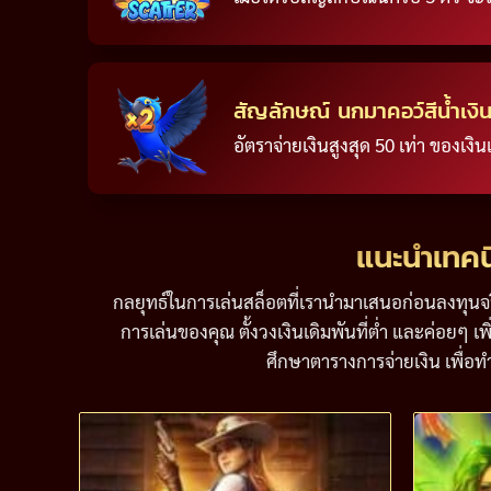
สัญลักษณ์ นกมาคอว์สีน้ำเงิ
อัตราจ่ายเงินสูงสุด 50 เท่า ของเงิน
แนะนำเทค
กลยุทธ์ในการเล่นสล็อตที่เรานำมาเสนอก่อนลงทุนจ
การเล่นของคุณ ตั้งวงเงินเดิมพันที่ต่ำ และค่อยๆ เ
ศึกษาตารางการจ่ายเงิน เพื่อท