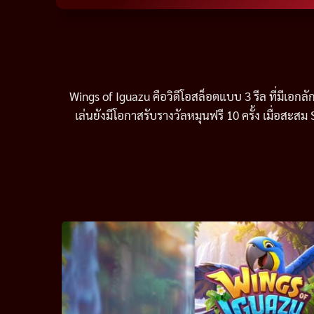
Wings of Iguazu คือวิดีโอสล็อตแบบ 3 รีล ที่มีเอกลัก
เล่นยังมีโอกาสรับรางวัลหมุนฟรี 10 ครั้ง เมื่อสะ