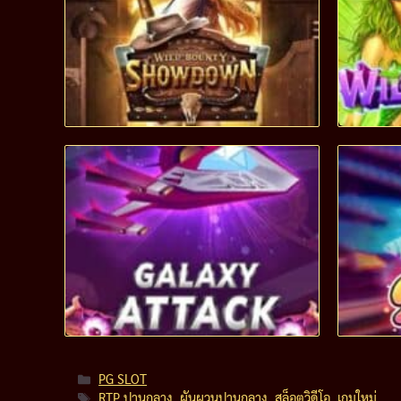
Categories
PG SLOT
Tags
RTP ปานกลาง
,
ผันผวนปานกลาง
,
สล็อตวิดีโอ
,
เกมใหม่