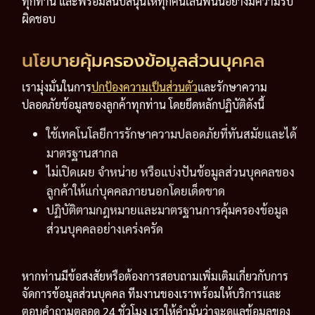
ทุกท่าน และพร้อมสนับสนุนให้ทุกคนเล่นพนันอย่างมีความรับ
ผิดชอบ
นโยบายคุ้มครองข้อมูลส่วนบุคคล
เรามุ่งมั่นในการ
ปกป้องความเป็นส่วนตัว
และรักษาความ
ปลอดภัยข้อมูลของลูกค้าทุกท่าน โดยยึดหลักปฏิบัติดังนี้
ใช้เทคโนโลยีการรักษาความปลอดภัยที่ทันสมัยและได้
มาตรฐานสากล
ไม่เปิดเผย จำหน่าย หรือแบ่งปันข้อมูลส่วนบุคคลของ
ลูกค้าให้แก่บุคคลภายนอกโดยเด็ดขาด
ปฏิบัติตามกฎหมายและมาตรฐานการคุ้มครองข้อมูล
ส่วนบุคคลอย่างเคร่งครัด
หากท่านมีข้อสงสัยหรือต้องการสอบถามเพิ่มเติมเกี่ยวกับการ
จัดการข้อมูลส่วนบุคคล ทีมงานของเราพร้อมให้บริการและ
ตอบคำถามตลอด 24 ชั่วโมง เราให้คำมั่นว่าจะดูแลข้อมูลของ