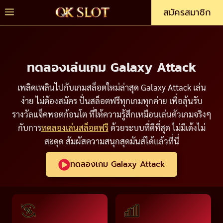
Skip
Menu
สมัครสมาชิก
to
content
ทดลองเล่นเกม Galaxy Attack
เพลิดเพลินไปกับเกมสล็อตใหม่ล่าสุด Galaxy Attack เล่น
ง่าย ไม่ต้องสมัคร ปั่นสล็อตฟรีทุกเกมทุกค่าย เพื่อลุ้นรับ
รางวัลแจ็คพอตก้อนโต ที่ให้ความรู้สึกเหมือนเล่นตัวเกมจริงๆ
กับการ
ทดลองเล่นสล็อตฟรี
ด้วยระบบที่ดีที่สุด ไม่มีเด้งไม่
สะดุด สัมผัสความสนุกสุดมันส์ได้แล้วที่นี่
ทดลองเกม Galaxy Attack