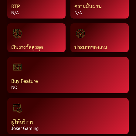
RTP
ความผันผวน
N/A
N/A
เงินรางวัลสูงสุด
ประเภทของเกม
Buy Feature
NO
ผู้ให้บริการ
Joker Gaming