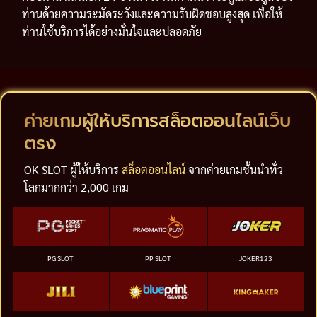
ท่านด้วยความระมัดระวังและความรับผิดชอบสูงสุด เพื่อให้
ท่านใช้บริการได้อย่างมั่นใจและปลอดภัย
ค่ายเกมผู้ให้บริการสล็อตออนไลน์เว็บ
ตรง
OK SLOT ผู้ให้บริการ
สล็อตออนไลน์
จากค่ายเกมชั้นนำทั่ว
โลกมากกว่า 2,000 เกม
PG SLOT
PP SLOT
JOKER123