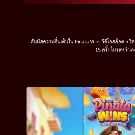
สัมผัสความตื่นเต้นใน Piñata Wins วิดีโอสล็อต 5 ร
15 ครั้ง ในระหว่า