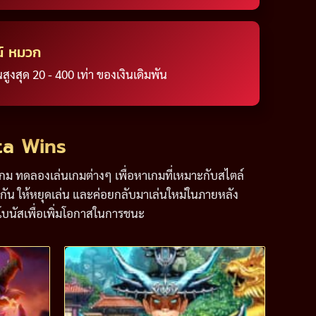
์ หมวก
นสูงสุด 20 - 400 เท่า ของเงินเดิมพัน
ta Wins
ม ทดลองเล่นเกมต่างๆ เพื่อหาเกมที่เหมาะกับสไตล์
ต่อกัน ให้หยุดเล่น และค่อยกลับมาเล่นใหม่ในภายหลัง
์โบนัสเพื่อเพิ่มโอกาสในการชนะ