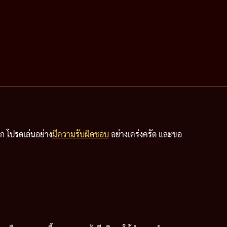
ก โปรดเล่นอย่าง
มีความรับผิดชอบ
อย่างเคร่งครัด และขอ