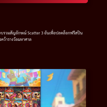
 รวบรวมสัญลักษณ์ Scatter 3 อันเพื่อปลดล็อกฟรีสปิน
ารคว้ารางวัลมหาศาล