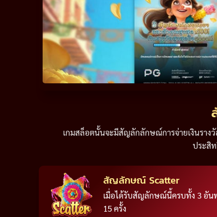
เกมสล็อตนั้นจะมีสัญลักลักษณ์การจ่ายเงินรางว
ประสิทธ
สัญลักษณ์ Scatter
เมื่อได้รับสัญลักษณ์นี้ครบทั้ง 3 อ
15 ครั้ง