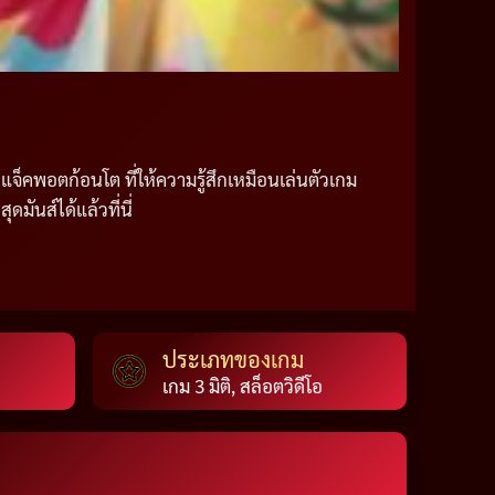
ลแจ็คพอตก้อนโต ที่ให้ความรู้สึกเหมือนเล่นตัวเกม
ดมันส์ได้แล้วที่นี่
ประเภทของเกม
เกม 3 มิติ, สล็อตวิดีโอ