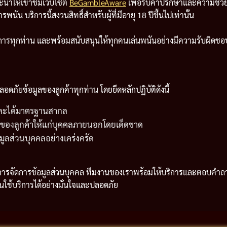
ำให้เข้าชมเว็บไซต์
BeGambleAware
เพื่อรับคำปรึกษาและความช่วย
น บริการนี้สงวนสิทธิ์สำหรับผู้ที่มีอายุ 18 ปีขึ้นไปเท่านั้น
ริการทุกท่าน และพร้อมสนับสนุนให้ทุกคนเล่นพนันอย่างมีความรับผิดชอ
ภัยข้อมูลของลูกค้าทุกท่าน โดยยึดหลักปฏิบัติดังนี้
และได้มาตรฐานสากล
คลของลูกค้าให้แก่บุคคลภายนอกโดยเด็ดขาด
ลส่วนบุคคลอย่างเคร่งครัด
ับการจัดการข้อมูลส่วนบุคคล ทีมงานของเราพร้อมให้บริการและตอบคำถาม
นใช้บริการได้อย่างมั่นใจและปลอดภัย