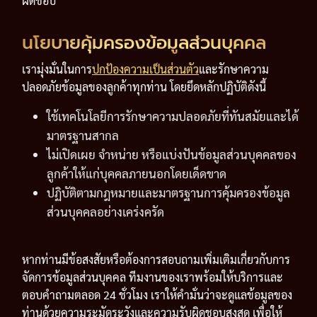
ผิดชอบ
นโยบายคุ้มครองข้อมูลส่วนบุคคล
เรามุ่งมั่นในการ
ปกป้องความเป็นส่วนตัว
และรักษาความ
ปลอดภัยข้อมูลของลูกค้าทุกท่าน โดยยึดหลักปฏิบัติดังนี้
ใช้เทคโนโลยีการรักษาความปลอดภัยที่ทันสมัยและได้
มาตรฐานสากล
ไม่เปิดเผย จำหน่าย หรือแบ่งปันข้อมูลส่วนบุคคลของ
ลูกค้าให้แก่บุคคลภายนอกโดยเด็ดขาด
ปฏิบัติตามกฎหมายและมาตรฐานการคุ้มครองข้อมูล
ส่วนบุคคลอย่างเคร่งครัด
หากท่านมีข้อสงสัยหรือต้องการสอบถามเพิ่มเติมเกี่ยวกับการ
จัดการข้อมูลส่วนบุคคล ทีมงานของเราพร้อมให้บริการและ
ตอบคำถามตลอด 24 ชั่วโมง เราให้คำมั่นว่าจะดูแลข้อมูลของ
ท่านด้วยความระมัดระวังและความรับผิดชอบสูงสุด เพื่อให้