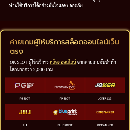
ท่านใช้บริการได้อย่างมั่นใจและปลอดภัย
ค่ายเกมผู้ให้บริการสล็อตออนไลน์เว็บ
ตรง
OK SLOT ผู้ให้บริการ
สล็อตออนไลน์
จากค่ายเกมชั้นนำทั่ว
โลกมากกว่า 2,000 เกม
PG SLOT
PP SLOT
JOKER123
JILI
BLUEPRINT
KINGMAKER