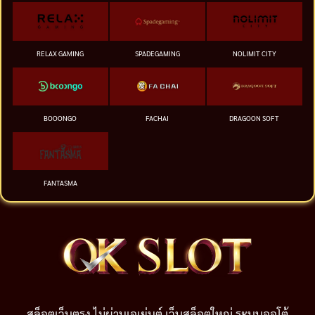
RELAX GAMING
SPADEGAMING
NOLIMIT CITY
BOOONGO
FACHAI
DRAGOON SOFT
FANTASMA
สล็อตเว็บตรง ไม่ผ่านเอเย่นต์ เว็บสล็อตใหญ่ ระบบออโต้