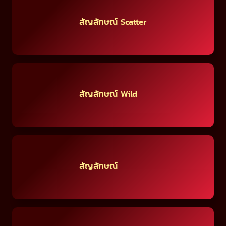
สัญลักษณ์ Scatter
สัญลักษณ์ Wild
สัญลักษณ์