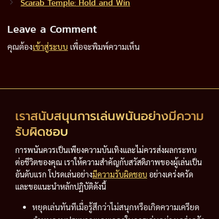
Scarab Temple: Hold and Win
Leave a Comment
คุณต้อง
เข้าสู่ระบบ
เพื่อจะพิมพ์ความเห็น
เราสนับสนุนการเล่นพนันอย่างมีความ
รับผิดชอบ
การพนันควรเป็นเพียงความบันเทิงและไม่ควรส่งผลกระทบ
ต่อชีวิตของคุณ เราให้ความสำคัญกับสวัสดิภาพของผู้เล่นเป็น
อันดับแรก โปรดเล่นอย่าง
มีความรับผิดชอบ
อย่างเคร่งครัด
และขอแนะนำหลักปฏิบัติดังนี้
หยุดเล่นทันทีเมื่อรู้สึกว่าไม่สนุกหรือเกิดความเครียด