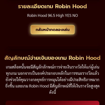
รายละเอียดเกม Robin Hood
Robin Hood 96.5 High YES NO
กลับหน้าทดลองเล่น
สัญลักษณ์จ่ายเงินของเกม Robin Hood
เกมสล็อตนั้นจะมีสัญลักลักษณ์การจ่ายเงินรางวัลให้แก่ผู้เล่น
ทุกเกม นอกจากเป็นองค์ประกอบหลักในการชนะรางวัลแล้ว
ยังช่วยให้คุณวางกลยุทธ์การหมุนได้อย่างมีประสิทธิภาพมาก
ยิ่งขึ้น และเกม Robin Hood มีสัญลักษณ์ที่ให้เงินรางวัลสูงสุด
ดังนี้