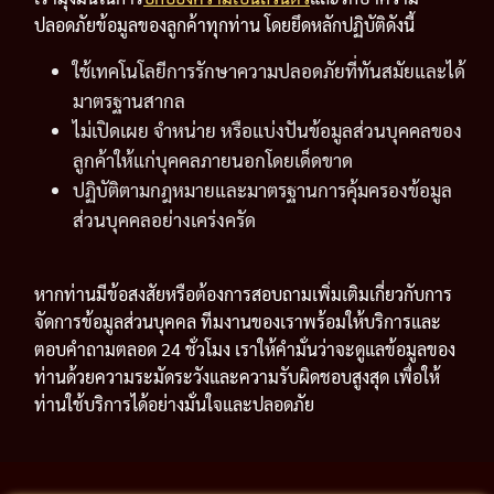
ปลอดภัยข้อมูลของลูกค้าทุกท่าน โดยยึดหลักปฏิบัติดังนี้
ใช้เทคโนโลยีการรักษาความปลอดภัยที่ทันสมัยและได้
มาตรฐานสากล
ไม่เปิดเผย จำหน่าย หรือแบ่งปันข้อมูลส่วนบุคคลของ
ลูกค้าให้แก่บุคคลภายนอกโดยเด็ดขาด
ปฏิบัติตามกฎหมายและมาตรฐานการคุ้มครองข้อมูล
ส่วนบุคคลอย่างเคร่งครัด
หากท่านมีข้อสงสัยหรือต้องการสอบถามเพิ่มเติมเกี่ยวกับการ
จัดการข้อมูลส่วนบุคคล ทีมงานของเราพร้อมให้บริการและ
ตอบคำถามตลอด 24 ชั่วโมง เราให้คำมั่นว่าจะดูแลข้อมูลของ
ท่านด้วยความระมัดระวังและความรับผิดชอบสูงสุด เพื่อให้
ท่านใช้บริการได้อย่างมั่นใจและปลอดภัย