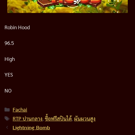
Robin Hood
96.5
High
YES
NO
Categories
Fachai
Tags
RTP ปานกลาง
,
ซื้อฟรีสปินได้
,
ผันผวนสูง
Lightning Bomb