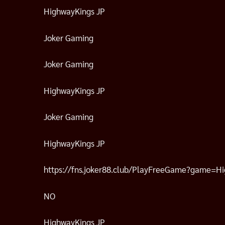
HighwayKings JP
Joker Gaming
Joker Gaming
HighwayKings JP
Joker Gaming
HighwayKings JP
https://fns.joker88.club/PlayFreeGame?game=H
NO
HighwayKings JP