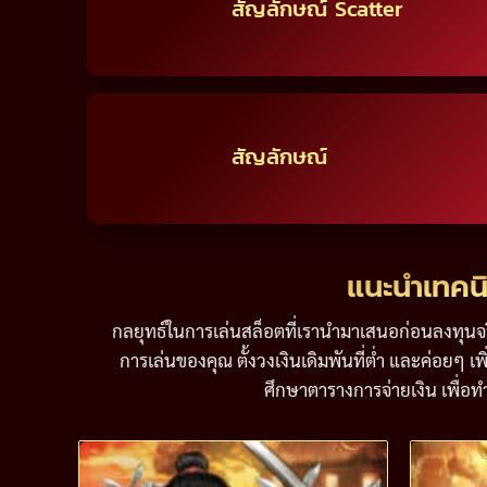
สัญลักษณ์ Scatter
สัญลักษณ์
แนะนำเทคน
กลยุทธ์ในการเล่นสล็อตที่เรานำมาเสนอก่อนลงทุนจ
การเล่นของคุณ ตั้งวงเงินเดิมพันที่ต่ำ และค่อยๆ เ
ศึกษาตารางการจ่ายเงิน เพื่อท