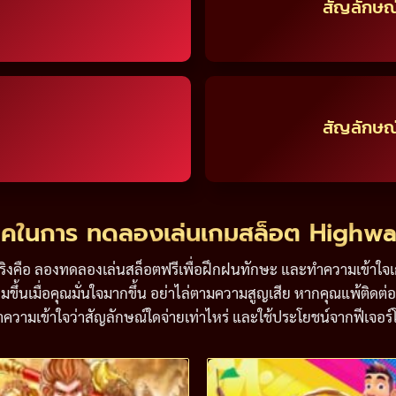
สัญลักษณ
สัญลักษณ
ิคในการ ทดลองเล่นเกมสล็อต Highw
ริงคือ ลองทดลองเล่นสล็อตฟรีเพื่อฝึกฝนทักษะ และทำความเข้าใจเก
พิ่มขึ้นเมื่อคุณมั่นใจมากขึ้น อย่าไล่ตามความสูญเสีย หากคุณแพ้ติด
ำความเข้าใจว่าสัญลักษณ์ใดจ่ายเท่าไหร่ และใช้ประโยชน์จากฟีเจอร