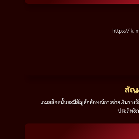
https://ik.
สัญ
เกมสล็อตนั้นจะมีสัญลักลักษณ์การจ่ายเงินรางว
ประสิทธิภ