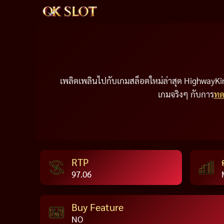
Skip
to
content
เพลิดเพลินไปกับเกมสล็อตใหม่ล่าสุด HighwayKings 
เกมจริงๆ กับการ
ทด
RTP
97.06
Buy Feature
NO