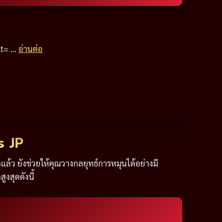
= ...
อ่านต่อ
s JP
ล้ว ยังช่วยให้คุณวางกลยุทธ์การหมุนได้อย่างมี
งสุดดังนี้