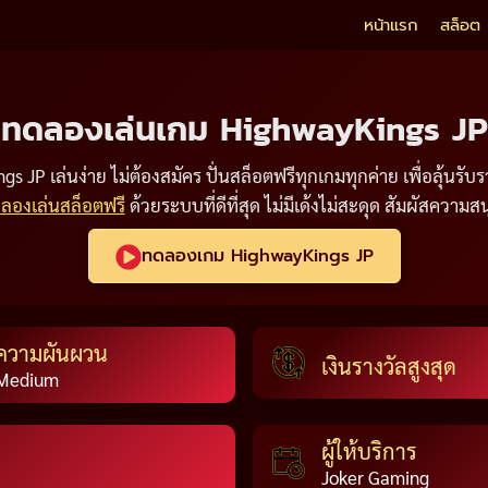
หน้าแรก
สล็อต
ทดลองเล่นเกม HighwayKings JP
JP เล่นง่าย ไม่ต้องสมัคร ปั่นสล็อตฟรีทุกเกมทุกค่าย เพื่อลุ้นรับร
ลองเล่นสล็อตฟรี
ด้วยระบบที่ดีที่สุด ไม่มีเด้งไม่สะดุด สัมผัสความสนุก
ทดลองเกม HighwayKings JP
ความผันผวน
เงินรางวัลสูงสุด
Medium
ผู้ให้บริการ
Joker Gaming