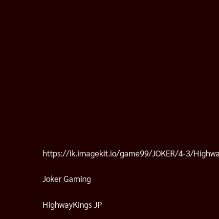
https://ik.imagekit.io/game99/JOKER/4-3/High
Joker Gaming
HighwayKings JP