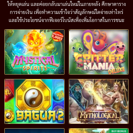
ให้หยุดเล่น และค่อยกลับมาเล่นใหม่ในภายหลัง ศึกษาตาราง
การจ่ายเงิน เพื่อทำความเข้าใจว่าสัญลักษณ์ใดจ่ายเท่าไหร่
และใช้ประโยชน์จากฟีเจอร์โบนัสเพื่อเพิ่มโอกาสในการชนะ