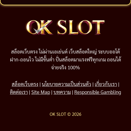
สล็อตเว็บตรง ไม่ผ่านเอเย่นต์ เว็บสล็อตใหญ่ ระบบออโต้
ฝาก-ถอนไว ไม่มีขั้นต่ำ ปั่นสล็อตมาแรงฟรีทุกเกม ถอนได้
จ่ายจริง 100%
สล็อตเว็บตรง
|
นโยบายความเป็นส่วนตัว
|
เกี่ยวกับเรา
|
ติดต่อเรา
|
Site Map
|
บทความ
|
Responsible Gambling
OK SLOT © 2026