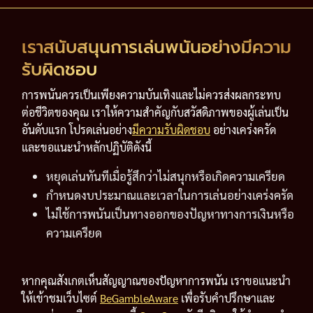
เราสนับสนุนการเล่นพนันอย่างมีความ
รับผิดชอบ
การพนันควรเป็นเพียงความบันเทิงและไม่ควรส่งผลกระทบ
ต่อชีวิตของคุณ เราให้ความสำคัญกับสวัสดิภาพของผู้เล่นเป็น
อันดับแรก โปรดเล่นอย่าง
มีความรับผิดชอบ
อย่างเคร่งครัด
และขอแนะนำหลักปฏิบัติดังนี้
หยุดเล่นทันทีเมื่อรู้สึกว่าไม่สนุกหรือเกิดความเครียด
กำหนดงบประมาณและเวลาในการเล่นอย่างเคร่งครัด
ไม่ใช้การพนันเป็นทางออกของปัญหาทางการเงินหรือ
ความเครียด
หากคุณสังเกตเห็นสัญญาณของปัญหาการพนัน เราขอแนะนำ
ให้เข้าชมเว็บไซต์
BeGambleAware
เพื่อรับคำปรึกษาและ