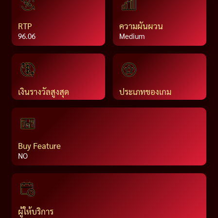
RTP
ความผันผวน
96.06
Medium
เงินรางวัลสูงสุด
ประเภทของเกม
Buy Feature
NO
ผู้ให้บริการ