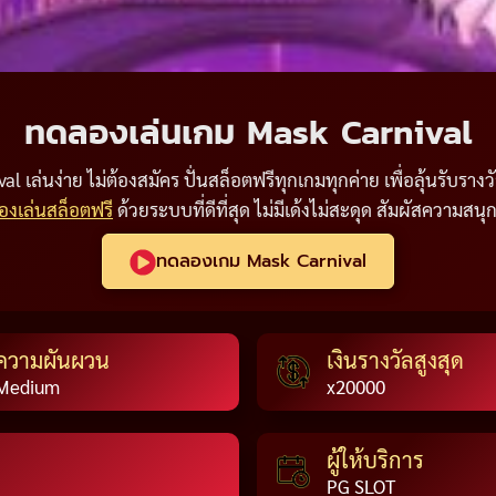
ทดลองเล่นเกม Mask Carnival
 เล่นง่าย ไม่ต้องสมัคร ปั่นสล็อตฟรีทุกเกมทุกค่าย เพื่อลุ้นรับรางว
งเล่นสล็อตฟรี
ด้วยระบบที่ดีที่สุด ไม่มีเด้งไม่สะดุด สัมผัสความสนุกสุ
ทดลองเกม Mask Carnival
ความผันผวน
เงินรางวัลสูงสุด
Medium
x20000
ผู้ให้บริการ
PG SLOT