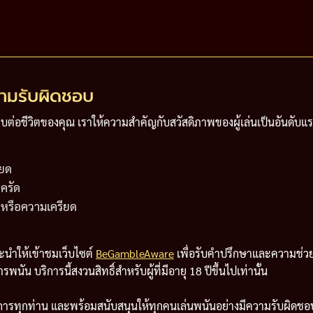
วามรับผิดชอบ
่อชีวิตของคุณ เราให้ความสำคัญกับสวัสดิภาพของผู้เล่นเป็นอันดับแร
ียด
ครัด
หรือความเครียด
ำให้เข้าชมเว็บไซต์
BeGambleAware
เพื่อรับคำปรึกษาและความช่วย
น บริการนี้สงวนสิทธิ์สำหรับผู้ที่มีอายุ 18 ปีขึ้นไปเท่านั้น
ริการทุกท่าน และพร้อมสนับสนุนให้ทุกคนเล่นพนันอย่างมีความรับผิดชอ