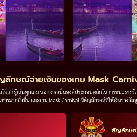
ญลักษณ์จ่ายเงินของเกม Mask Carni
ัลให้แก่ผู้เล่นทุกเกม นอกจากเป็นองค์ประกอบหลักในการชนะรางวัลแ
ภาพมากยิ่งขึ้น และเกม Mask Carnival มีสัญลักษณ์ที่ให้เงินรางวัลสูง
สัญลักษณ