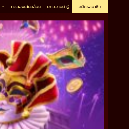
ทดลองเล่นสล็อต
บทความน่ารู้
สมัครสมาชิก