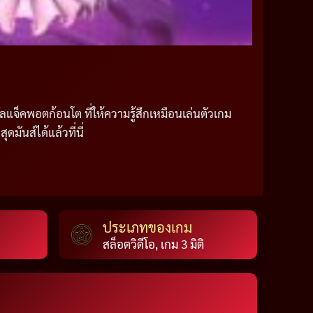
ัลแจ็คพอตก้อนโต ที่ให้ความรู้สึกเหมือนเล่นตัวเกม
ดมันส์ได้แล้วที่นี่
ประเภทของเกม
สล็อตวิดีโอ, เกม 3 มิติ