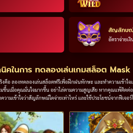
สัญลักษณ
อัตราจ่ายเงิ
คนิคในการ ทดลองเล่นเกมสล็อต Mask 
ริงคือ ลองทดลองเล่นสล็อตฟรีเพื่อฝึกฝนทักษะ และทำความเข้าใจเก
พิ่มขึ้นเมื่อคุณมั่นใจมากขึ้น อย่าไล่ตามความสูญเสีย หากคุณแพ้ติด
ำความเข้าใจว่าสัญลักษณ์ใดจ่ายเท่าไหร่ และใช้ประโยชน์จากฟีเจอร