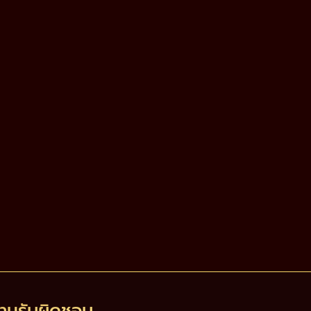
วามรับผิดชอบ