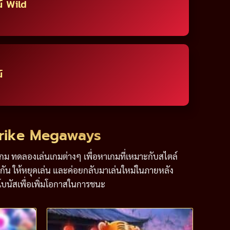
์ Wild
์
Strike Megaways
ม ทดลองเล่นเกมต่างๆ เพื่อหาเกมที่เหมาะกับสไตล์
ต่อกัน ให้หยุดเล่น และค่อยกลับมาเล่นใหม่ในภายหลัง
์โบนัสเพื่อเพิ่มโอกาสในการชนะ