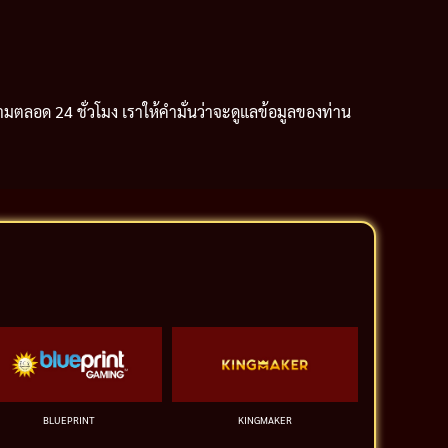
ตลอด 24 ชั่วโมง เราให้คำมั่นว่าจะดูแลข้อมูลของท่าน
BLUEPRINT
KINGMAKER