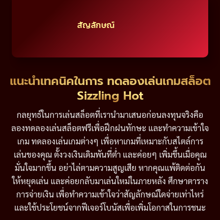
สัญลักษณ์
แนะนำเทคนิคในการ ทดลองเล่นเกมสล็อต
Sizzling Hot
กลยุทธ์ในการเล่นสล็อตที่เรานำมาเสนอก่อนลงทุนจริงคือ
ลองทดลองเล่นสล็อตฟรีเพื่อฝึกฝนทักษะ และทำความเข้าใจ
เกม ทดลองเล่นเกมต่างๆ เพื่อหาเกมที่เหมาะกับสไตล์การ
เล่นของคุณ ตั้งวงเงินเดิมพันที่ต่ำ และค่อยๆ เพิ่มขึ้นเมื่อคุณ
มั่นใจมากขึ้น อย่าไล่ตามความสูญเสีย หากคุณแพ้ติดต่อกัน
ให้หยุดเล่น และค่อยกลับมาเล่นใหม่ในภายหลัง ศึกษาตาราง
การจ่ายเงิน เพื่อทำความเข้าใจว่าสัญลักษณ์ใดจ่ายเท่าไหร่
และใช้ประโยชน์จากฟีเจอร์โบนัสเพื่อเพิ่มโอกาสในการชนะ