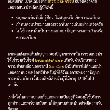
อันดับแรก โปรดเล่นอย่าง
มีความรับผิดชอบ
อย่างเคร่งครัด
และขอแนะนำหลักปฏิบัติดังนี้
หยุดเล่นทันทีเมื่อรู้สึกว่าไม่สนุกหรือเกิดความเครียด
กำหนดงบประมาณและเวลาในการเล่นอย่างเคร่งครัด
ไม่ใช้การพนันเป็นทางออกของปัญหาทางการเงินหรือ
ความเครียด
หากคุณสังเกตเห็นสัญญาณของปัญหาการพนัน เราขอแนะนำ
ให้เข้าชมเว็บไซต์
BeGambleAware
เพื่อรับคำปรึกษาและ
ความช่วยเหลือ นอกจากนี้
GamCare
ยังมีบริการให้คำแนะนำ
และความช่วยเหลือฟรีสำหรับผู้ที่ได้รับผลกระทบจากปัญหา
การพนัน บริการนี้สงวนสิทธิ์สำหรับผู้ที่มีอายุ 18 ปีขึ้นไป
เท่านั้น
เราใส่ใจในความปลอดภัยและความเป็นอยู่ที่ดีของผู้ใช้บริการ
ทุกท่าน และพร้อมสนับสนุนให้ทุกคนเล่นพนันอย่างมีความรับ
ผิดชอบ