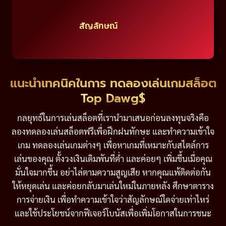
สัญลักษณ์
แนะนำเทคนิคในการ ทดลองเล่นเกมสล็อต
Top Dawg$
กลยุทธ์ในการเล่นสล็อตที่เรานำมาเสนอก่อนลงทุนจริงคือ
ลองทดลองเล่นสล็อตฟรีเพื่อฝึกฝนทักษะ และทำความเข้าใจ
เกม ทดลองเล่นเกมต่างๆ เพื่อหาเกมที่เหมาะกับสไตล์การ
เล่นของคุณ ตั้งวงเงินเดิมพันที่ต่ำ และค่อยๆ เพิ่มขึ้นเมื่อคุณ
มั่นใจมากขึ้น อย่าไล่ตามความสูญเสีย หากคุณแพ้ติดต่อกัน
ให้หยุดเล่น และค่อยกลับมาเล่นใหม่ในภายหลัง ศึกษาตาราง
การจ่ายเงิน เพื่อทำความเข้าใจว่าสัญลักษณ์ใดจ่ายเท่าไหร่
และใช้ประโยชน์จากฟีเจอร์โบนัสเพื่อเพิ่มโอกาสในการชนะ