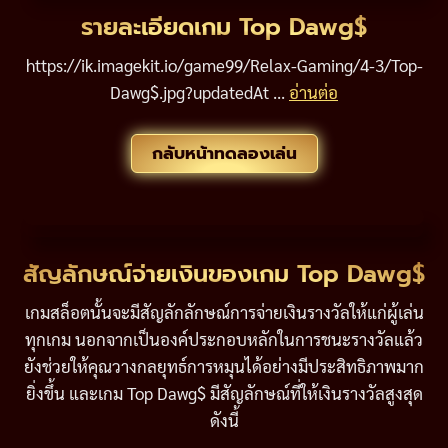
รายละเอียดเกม Top Dawg$
https://ik.imagekit.io/game99/Relax-Gaming/4-3/Top-
Dawg$.jpg?updatedAt ...
อ่านต่อ
กลับหน้าทดลองเล่น
สัญลักษณ์จ่ายเงินของเกม Top Dawg$
เกมสล็อตนั้นจะมีสัญลักลักษณ์การจ่ายเงินรางวัลให้แก่ผู้เล่น
ทุกเกม นอกจากเป็นองค์ประกอบหลักในการชนะรางวัลแล้ว
ยังช่วยให้คุณวางกลยุทธ์การหมุนได้อย่างมีประสิทธิภาพมาก
ยิ่งขึ้น และเกม Top Dawg$ มีสัญลักษณ์ที่ให้เงินรางวัลสูงสุด
ดังนี้