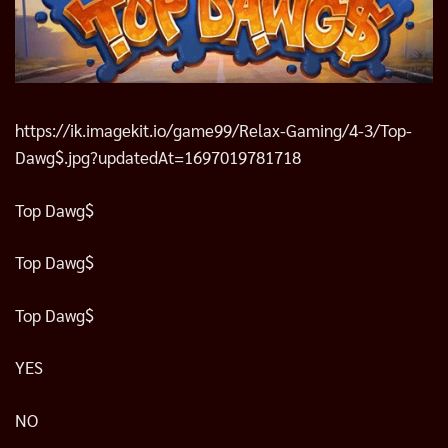
https://ik.imagekit.io/game99/Relax-Gaming/4-3/Top-
Dawg$.jpg?updatedAt=1697019781718
Top Dawg$
Top Dawg$
Top Dawg$
YES
NO