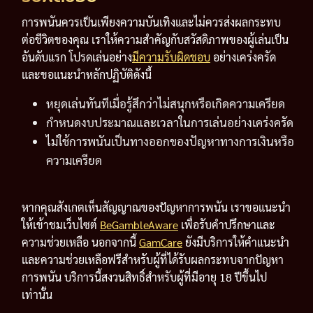
การพนันควรเป็นเพียงความบันเทิงและไม่ควรส่งผลกระทบ
ต่อชีวิตของคุณ เราให้ความสำคัญกับสวัสดิภาพของผู้เล่นเป็น
อันดับแรก โปรดเล่นอย่าง
มีความรับผิดชอบ
อย่างเคร่งครัด
และขอแนะนำหลักปฏิบัติดังนี้
หยุดเล่นทันทีเมื่อรู้สึกว่าไม่สนุกหรือเกิดความเครียด
กำหนดงบประมาณและเวลาในการเล่นอย่างเคร่งครัด
ไม่ใช้การพนันเป็นทางออกของปัญหาทางการเงินหรือ
ความเครียด
หากคุณสังเกตเห็นสัญญาณของปัญหาการพนัน เราขอแนะนำ
ให้เข้าชมเว็บไซต์
BeGambleAware
เพื่อรับคำปรึกษาและ
ความช่วยเหลือ นอกจากนี้
GamCare
ยังมีบริการให้คำแนะนำ
และความช่วยเหลือฟรีสำหรับผู้ที่ได้รับผลกระทบจากปัญหา
การพนัน บริการนี้สงวนสิทธิ์สำหรับผู้ที่มีอายุ 18 ปีขึ้นไป
เท่านั้น