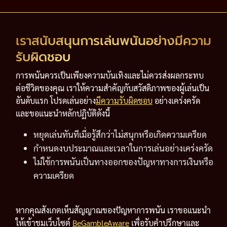
เราสนับสนุนการเล่นพนันอย่างมีความ
รับผิดชอบ
การพนันควรเป็นเพียงความบันเทิงและไม่ควรส่งผลกระทบ
ต่อชีวิตของคุณ เราให้ความสำคัญกับสวัสดิภาพของผู้เล่นเป็น
อันดับแรก โปรดเล่นอย่าง
มีความรับผิดชอบ
อย่างเคร่งครัด
และขอแนะนำหลักปฏิบัติดังนี้
หยุดเล่นทันทีเมื่อรู้สึกว่าไม่สนุกหรือเกิดความเครียด
กำหนดงบประมาณและเวลาในการเล่นอย่างเคร่งครัด
ไม่ใช้การพนันเป็นทางออกของปัญหาทางการเงินหรือ
ความเครียด
หากคุณสังเกตเห็นสัญญาณของปัญหาการพนัน เราขอแนะนำ
ให้เข้าชมเว็บไซต์
BeGambleAware
เพื่อรับคำปรึกษาและ