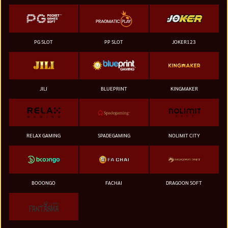
PG SLOT
PP SLOT
JOKER123
JILI
BLUEPRINT
KINGMAKER
RELAX GAMING
SPADEGAMING
NOLIMIT CITY
BOOONGO
FACHAI
DRAGOON SOFT