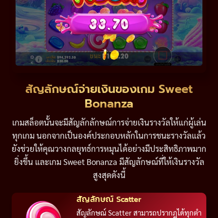
สัญลักษณ์จ่ายเงินของเกม Sweet
Bonanza
เกมสล็อตนั้นจะมีสัญลักลักษณ์การจ่ายเงินรางวัลให้แก่ผู้เล่น
ทุกเกม นอกจากเป็นองค์ประกอบหลักในการชนะรางวัลแล้ว
ยังช่วยให้คุณวางกลยุทธ์การหมุนได้อย่างมีประสิทธิภาพมาก
ยิ่งขึ้น และเกม Sweet Bonanza มีสัญลักษณ์ที่ให้เงินรางวัล
สูงสุดดังนี้
สัญลักษณ์ Scatter
สัญลักษณ์ Scatter สามารถปรากฎได้ทุกตำ