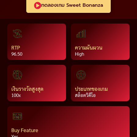
ทดลองเกม Sweet Bonanza
RTP
ความผันผวน
96.50
High
เงินรางวัลสูงสุด
ประเภทของเกม
100x
สล็อตวิดีโอ
Buy Feature
Yes