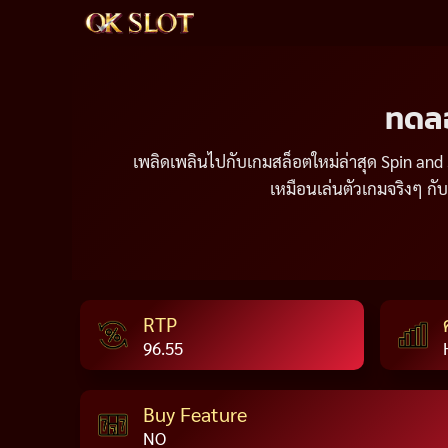
Skip
to
content
ทดล
เพลิดเพลินไปกับเกมสล็อตใหม่ล่าสุด Spin and Sc
เหมือนเล่นตัวเกมจริงๆ กั
RTP
96.55
Buy Feature
NO