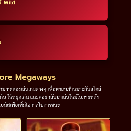
์ Wild
์
Score Megaways
ม ทดลองเล่นเกมต่างๆ เพื่อหาเกมที่เหมาะกับสไตล์
ต่อกัน ให้หยุดเล่น และค่อยกลับมาเล่นใหม่ในภายหลัง
์โบนัสเพื่อเพิ่มโอกาสในการชนะ