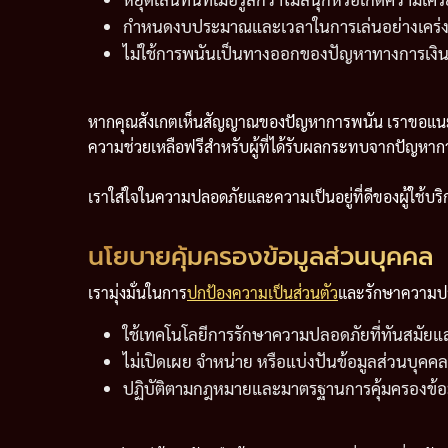
กำหนดงบประมาณและเวลาในการเล่นอย่างเคร่ง
ไม่ใช้การพนันเป็นทางออกของปัญหาทางการเงิน
หากคุณสังเกตเห็นสัญญาณของปัญหาการพนัน เราขอแนะน
ความช่วยเหลือฟรีสำหรับผู้ที่ได้รับผลกระทบจากปัญหาการพนั
เราใส่ใจในความปลอดภัยและความเป็นอยู่ที่ดีของผู้ใช้บ
นโยบายคุ้มครองข้อมูลส่วนบุคคล
เรามุ่งมั่นในการ
ปกป้องความเป็นส่วนตัว
และรักษาความปลอด
ใช้เทคโนโลยีการรักษาความปลอดภัยที่ทันสมัย
ไม่เปิดเผย จำหน่าย หรือแบ่งปันข้อมูลส่วนบุค
ปฏิบัติตามกฎหมายและมาตรฐานการคุ้มครองข้อมู