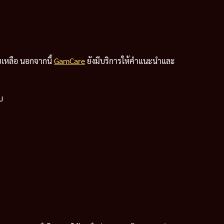
เหลือ นอกจากนี้
GamCare
ยังมีบริการให้คำแนะนำและ
บ