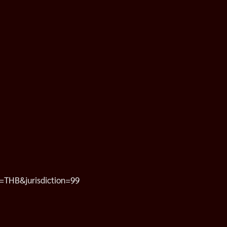
=THB&jurisdiction=99