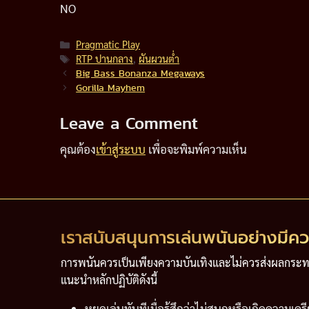
NO
Categories
Pragmatic Play
Tags
RTP ปานกลาง
,
ผันผวนต่ำ
Big Bass Bonanza Megaways
Gorilla Mayhem
Leave a Comment
คุณต้อง
เข้าสู่ระบบ
เพื่อจะพิมพ์ความเห็น
เราสนับสนุนการเล่นพนันอย่างมีค
การพนันควรเป็นเพียงความบันเทิงและไม่ควรส่งผลกระทบต
แนะนำหลักปฏิบัติดังนี้
หยุดเล่นทันทีเมื่อรู้สึกว่าไม่สนุกหรือเกิดความเคร