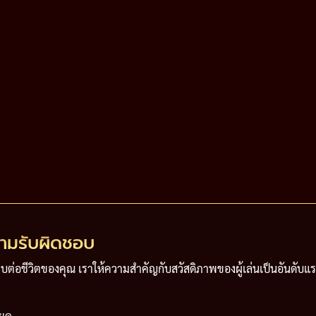
วามรับผิดชอบ
่อชีวิตของคุณ เราให้ความสำคัญกับสวัสดิภาพของผู้เล่นเป็นอันดับแร
ียด