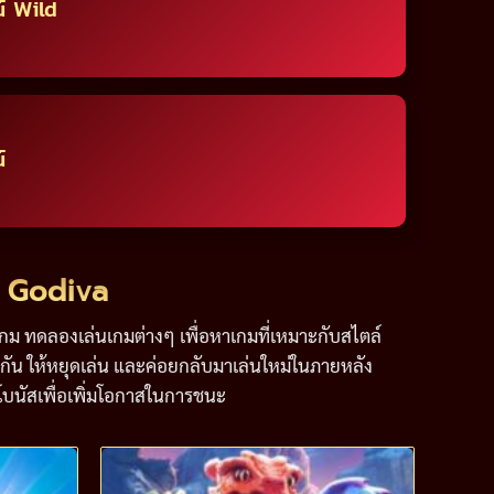
์ Wild
์
y Godiva
ม ทดลองเล่นเกมต่างๆ เพื่อหาเกมที่เหมาะกับสไตล์
ต่อกัน ให้หยุดเล่น และค่อยกลับมาเล่นใหม่ในภายหลัง
์โบนัสเพื่อเพิ่มโอกาสในการชนะ