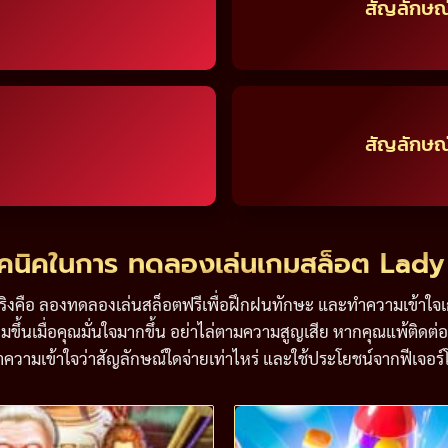
สัญลักษณ
สัญลักษณ
คนิคในการ ทดลองเล่นเกมสล็อต Lad
ริงคือ ลองทดลองเล่นสล็อตฟรีเพื่อฝึกฝนทักษะ และทำความเข้าใจเก
พิ่มขึ้นเมื่อคุณมั่นใจมากขึ้น อย่าไล่ตามความสูญเสีย หากคุณแพ้ติด
ำความเข้าใจว่าสัญลักษณ์ใดจ่ายเท่าไหร่ และใช้ประโยชน์จากฟีเจอร