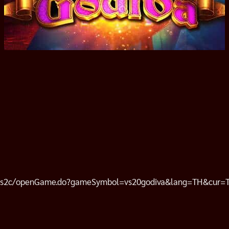
t/gs2c/openGame.do?gameSymbol=vs20godiva&lang=TH&cur=T