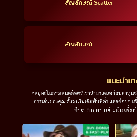
สัญลักษณ์ Scatter
สัญลักษณ์
แนะนำเท
กลยุทธ์ในการเล่นสล็อตที่เรานำมาเสนอก่อนลงทุนจ
การเล่นของคุณ ตั้งวงเงินเดิมพันที่ต่ำ และค่อยๆ เ
ศึกษาตารางการจ่ายเงิน เพื่อท