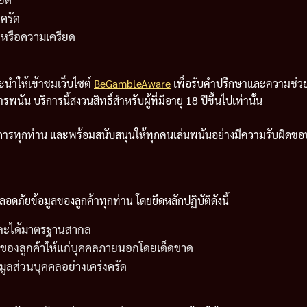
ครัด
หรือความเครียด
ำให้เข้าชมเว็บไซต์
BeGambleAware
เพื่อรับคำปรึกษาและความช่วย
น บริการนี้สงวนสิทธิ์สำหรับผู้ที่มีอายุ 18 ปีขึ้นไปเท่านั้น
ริการทุกท่าน และพร้อมสนับสนุนให้ทุกคนเล่นพนันอย่างมีความรับผิดชอ
ภัยข้อมูลของลูกค้าทุกท่าน โดยยึดหลักปฏิบัติดังนี้
และได้มาตรฐานสากล
คลของลูกค้าให้แก่บุคคลภายนอกโดยเด็ดขาด
ลส่วนบุคคลอย่างเคร่งครัด