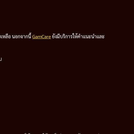
เหลือ นอกจากนี้
GamCare
ยังมีบริการให้คำแนะนำและ
บ