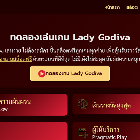
หน้าแรก
สล็อต
ทดลองเล่นเกม Lady Godiva
เล่นง่าย ไม่ต้องสมัคร ปั่นสล็อตฟรีทุกเกมทุกค่าย เพื่อลุ้นรับรางวั
งเล่นสล็อตฟรี
ด้วยระบบที่ดีที่สุด ไม่มีเด้งไม่สะดุด สัมผัสความสนุกสุ
ทดลองเกม Lady Godiva
ความผันผวน
เงินรางวัลสูงสุด
Low
ผู้ให้บริการ
Pragmatic Play