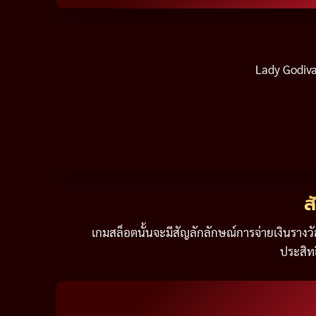
Lady Godiva
ส
เกมสล็อตนั้นจะมีสัญลักลักษณ์การจ่ายเงินรางว
ประสิทธ