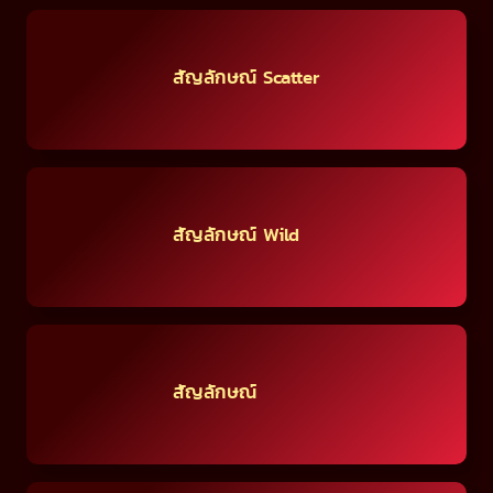
สัญลักษณ์ Scatter
สัญลักษณ์ Wild
สัญลักษณ์