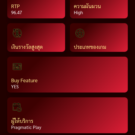
RTP
ความผันผวน
96.47
High
เงินรางวัลสูงสุด
ประเภทของเกม
Buy Feature
YES
ผู้ให้บริการ
Pragmatic Play