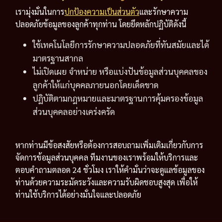
เรามุ่งมั่นในการ
ปกป้องความเป็นส่วนตัว
และรักษาความ
ปลอดภัยข้อมูลของลูกค้าทุกท่าน โดยยึดหลักปฏิบัติดังนี้
ใช้เทคโนโลยีการรักษาความปลอดภัยที่ทันสมัยและได้
มาตรฐานสากล
ไม่เปิดเผย จำหน่าย หรือแบ่งปันข้อมูลส่วนบุคคลของ
ลูกค้าให้แก่บุคคลภายนอกโดยเด็ดขาด
ปฏิบัติตามกฎหมายและมาตรฐานการคุ้มครองข้อมูล
ส่วนบุคคลอย่างเคร่งครัด
หากท่านมีข้อสงสัยหรือต้องการสอบถามเพิ่มเติมเกี่ยวกับการ
จัดการข้อมูลส่วนบุคคล ทีมงานของเราพร้อมให้บริการและ
ตอบคำถามตลอด 24 ชั่วโมง เราให้คำมั่นว่าจะดูแลข้อมูลของ
ท่านด้วยความระมัดระวังและความรับผิดชอบสูงสุด เพื่อให้
ท่านใช้บริการได้อย่างมั่นใจและปลอดภัย