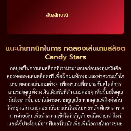
สัญลักษณ์
แนะนำเทคนิคในการ ทดลองเล่นเกมสล็อต
Candy Stars
กลยุทธ์ในการเล่นสล็อตที่เรานำมาเสนอก่อนลงทุนจริงคือ
ลองทดลองเล่นสล็อตฟรีเพื่อฝึกฝนทักษะ และทำความเข้าใจ
เกม ทดลองเล่นเกมต่างๆ เพื่อหาเกมที่เหมาะกับสไตล์การ
เล่นของคุณ ตั้งวงเงินเดิมพันที่ต่ำ และค่อยๆ เพิ่มขึ้นเมื่อคุณ
มั่นใจมากขึ้น อย่าไล่ตามความสูญเสีย หากคุณแพ้ติดต่อกัน
ให้หยุดเล่น และค่อยกลับมาเล่นใหม่ในภายหลัง ศึกษาตาราง
การจ่ายเงิน เพื่อทำความเข้าใจว่าสัญลักษณ์ใดจ่ายเท่าไหร่
และใช้ประโยชน์จากฟีเจอร์โบนัสเพื่อเพิ่มโอกาสในการชนะ