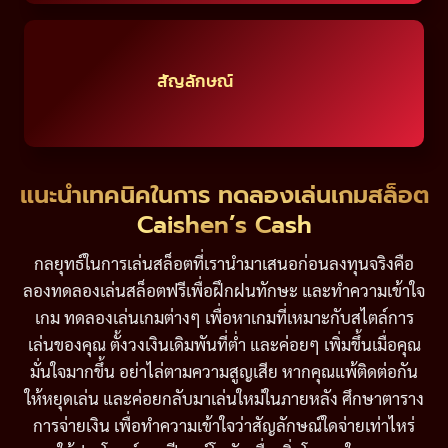
สัญลักษณ์
แนะนำเทคนิคในการ ทดลองเล่นเกมสล็อต
Caishen’s Cash
กลยุทธ์ในการเล่นสล็อตที่เรานำมาเสนอก่อนลงทุนจริงคือ
ลองทดลองเล่นสล็อตฟรีเพื่อฝึกฝนทักษะ และทำความเข้าใจ
เกม ทดลองเล่นเกมต่างๆ เพื่อหาเกมที่เหมาะกับสไตล์การ
เล่นของคุณ ตั้งวงเงินเดิมพันที่ต่ำ และค่อยๆ เพิ่มขึ้นเมื่อคุณ
มั่นใจมากขึ้น อย่าไล่ตามความสูญเสีย หากคุณแพ้ติดต่อกัน
ให้หยุดเล่น และค่อยกลับมาเล่นใหม่ในภายหลัง ศึกษาตาราง
การจ่ายเงิน เพื่อทำความเข้าใจว่าสัญลักษณ์ใดจ่ายเท่าไหร่