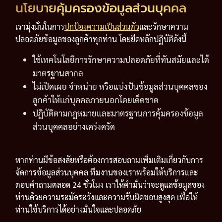
นโยบายคุ้มครองข้อมูลส่วนบุคคล
เรามุ่งมั่นในการ
ปกป้องความเป็นส่วนตัว
และรักษาความ
ปลอดภัยข้อมูลของลูกค้าทุกท่าน โดยยึดหลักปฏิบัติดังนี้
ใช้เทคโนโลยีการรักษาความปลอดภัยที่ทันสมัยและได้
มาตรฐานสากล
ไม่เปิดเผย จำหน่าย หรือแบ่งปันข้อมูลส่วนบุคคลของ
ลูกค้าให้แก่บุคคลภายนอกโดยเด็ดขาด
ปฏิบัติตามกฎหมายและมาตรฐานการคุ้มครองข้อมูล
ส่วนบุคคลอย่างเคร่งครัด
หากท่านมีข้อสงสัยหรือต้องการสอบถามเพิ่มเติมเกี่ยวกับการ
จัดการข้อมูลส่วนบุคคล ทีมงานของเราพร้อมให้บริการและ
ตอบคำถามตลอด 24 ชั่วโมง เราให้คำมั่นว่าจะดูแลข้อมูลของ
ท่านด้วยความระมัดระวังและความรับผิดชอบสูงสุด เพื่อให้
ท่านใช้บริการได้อย่างมั่นใจและปลอดภัย