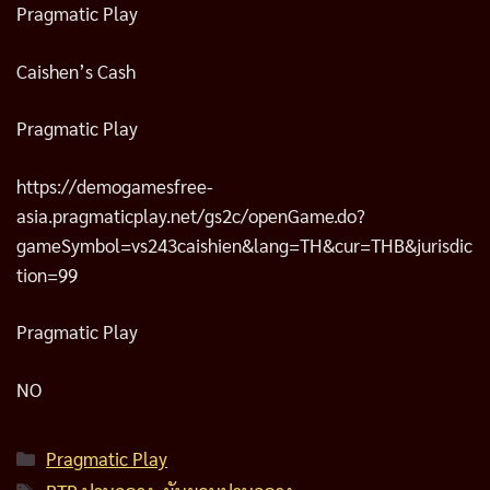
Pragmatic Play
Caishen’s Cash
Pragmatic Play
https://demogamesfree-
asia.pragmaticplay.net/gs2c/openGame.do?
gameSymbol=vs243caishien&lang=TH&cur=THB&jurisdic
tion=99
Pragmatic Play
NO
Categories
Pragmatic Play
Tags