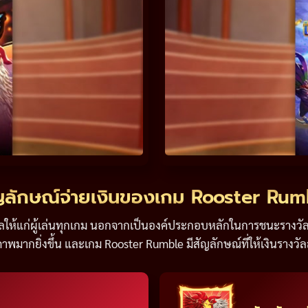
ญลักษณ์จ่ายเงินของเกม Rooster Rum
ัลให้แก่ผู้เล่นทุกเกม นอกจากเป็นองค์ประกอบหลักในการชนะรางวัลแ
าพมากยิ่งขึ้น และเกม Rooster Rumble มีสัญลักษณ์ที่ให้เงินรางวัลสู