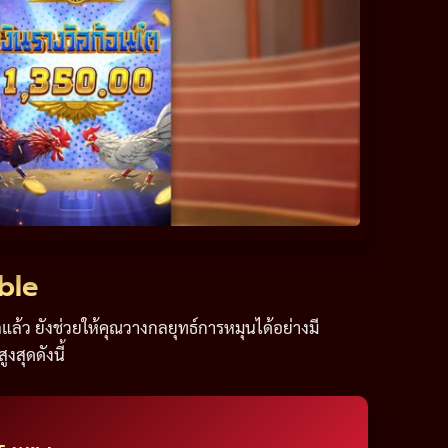
ble
ล้ว ยังช่วยให้คุณวางกลยุทธ์การหมุนได้อย่างมี
งสุดดังนี้