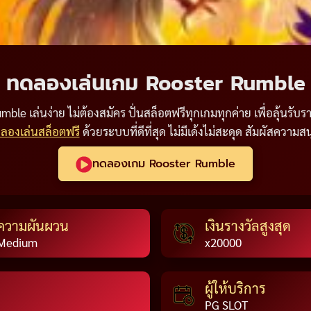
ทดลองเล่นเกม Rooster Rumble
le เล่นง่าย ไม่ต้องสมัคร ปั่นสล็อตฟรีทุกเกมทุกค่าย เพื่อลุ้นรับรา
ลองเล่นสล็อตฟรี
ด้วยระบบที่ดีที่สุด ไม่มีเด้งไม่สะดุด สัมผัสความสนุก
ทดลองเกม Rooster Rumble
ความผันผวน
เงินรางวัลสูงสุด
Medium
x20000
ผู้ให้บริการ
PG SLOT