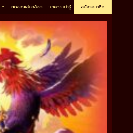
ทดลองเล่นสล็อต
บทความน่ารู้
สมัครสมาชิก