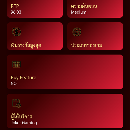
RTP
ความผันผวน
96.03
Medium
เงินรางวัลสูงสุด
ประเภทของเกม
Buy Feature
NO
ผู้ให้บริการ
Joker Gaming