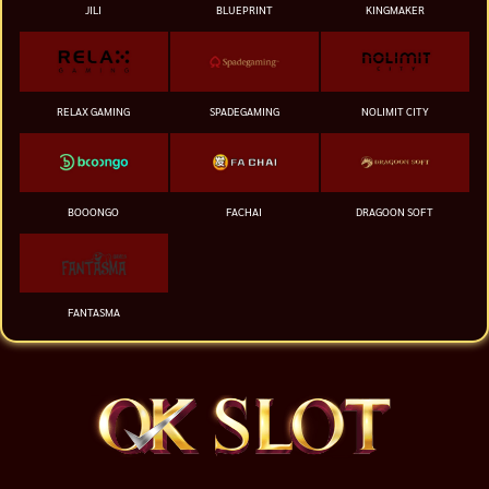
JILI
BLUEPRINT
KINGMAKER
RELAX GAMING
SPADEGAMING
NOLIMIT CITY
BOOONGO
FACHAI
DRAGOON SOFT
FANTASMA