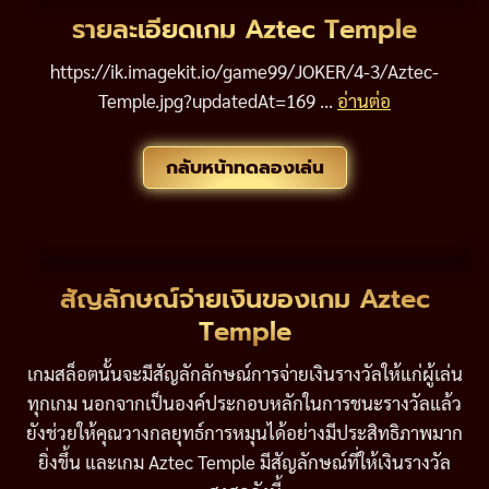
รายละเอียดเกม Aztec Temple
https://ik.imagekit.io/game99/JOKER/4-3/Aztec-
Temple.jpg?updatedAt=169 ...
อ่านต่อ
กลับหน้าทดลองเล่น
สัญลักษณ์จ่ายเงินของเกม Aztec
Temple
เกมสล็อตนั้นจะมีสัญลักลักษณ์การจ่ายเงินรางวัลให้แก่ผู้เล่น
ทุกเกม นอกจากเป็นองค์ประกอบหลักในการชนะรางวัลแล้ว
ยังช่วยให้คุณวางกลยุทธ์การหมุนได้อย่างมีประสิทธิภาพมาก
ยิ่งขึ้น และเกม Aztec Temple มีสัญลักษณ์ที่ให้เงินรางวัล