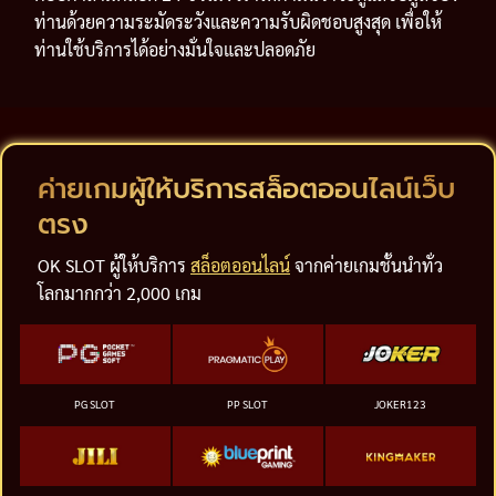
ท่านด้วยความระมัดระวังและความรับผิดชอบสูงสุด เพื่อให้
ท่านใช้บริการได้อย่างมั่นใจและปลอดภัย
ค่ายเกมผู้ให้บริการสล็อตออนไลน์เว็บ
ตรง
OK SLOT ผู้ให้บริการ
สล็อตออนไลน์
จากค่ายเกมชั้นนำทั่ว
โลกมากกว่า 2,000 เกม
PG SLOT
PP SLOT
JOKER123