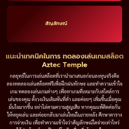
สัญลักษณ์
แนะนำเทคนิคในการ ทดลองเล่นเกมสล็อต
Aztec Temple
กลยุทธ์ในการเล่นสล็อตที่เรานำมาเสนอก่อนลงทุนจริงคือ
ลองทดลองเล่นสล็อตฟรีเพื่อฝึกฝนทักษะ และทำความเข้าใจ
เกม ทดลองเล่นเกมต่างๆ เพื่อหาเกมที่เหมาะกับสไตล์การ
เล่นของคุณ ตั้งวงเงินเดิมพันที่ต่ำ และค่อยๆ เพิ่มขึ้นเมื่อคุณ
มั่นใจมากขึ้น อย่าไล่ตามความสูญเสีย หากคุณแพ้ติดต่อกัน
ให้หยุดเล่น และค่อยกลับมาเล่นใหม่ในภายหลัง ศึกษาตาราง
การจ่ายเงิน เพื่อทำความเข้าใจว่าสัญลักษณ์ใดจ่ายเท่าไหร่