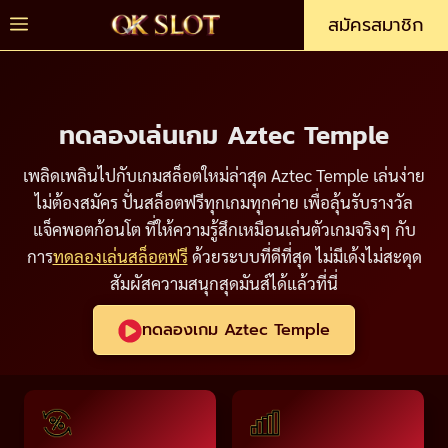
Skip
Menu
สมัครสมาชิก
to
content
ทดลองเล่นเกม Aztec Temple
เพลิดเพลินไปกับเกมสล็อตใหม่ล่าสุด Aztec Temple เล่นง่าย
ไม่ต้องสมัคร ปั่นสล็อตฟรีทุกเกมทุกค่าย เพื่อลุ้นรับรางวัล
แจ็คพอตก้อนโต ที่ให้ความรู้สึกเหมือนเล่นตัวเกมจริงๆ กับ
การ
ทดลองเล่นสล็อตฟรี
ด้วยระบบที่ดีที่สุด ไม่มีเด้งไม่สะดุด
สัมผัสความสนุกสุดมันส์ได้แล้วที่นี่
ทดลองเกม Aztec Temple