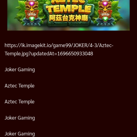
https://ik.imagekit.io/game99/JOKER/4-3/Aztec-
Temple.jpg?updatedAt=1696650933048
Joker Gaming
Aztec Temple
Aztec Temple
Joker Gaming
Joker Gaming