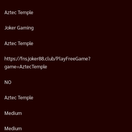
Aztec Temple
Joker Gaming
Aztec Temple
https://fns.joker88.club/PlayFreeGame?
game=AztecTemple
NO
Aztec Temple
Medium
Medium