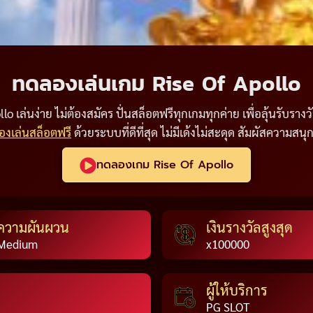
ทดลองเล่นเกม Rise Of Apollo
o เล่นง่าย ไม่ต้องสมัคร ปั่นสล็อตฟรีทุกเกมทุกค่าย เพื่อลุ้นรับรางว
งเล่นสล็อตฟรี
ด้วยระบบที่ดีที่สุด ไม่มีเด้งไม่สะดุด สัมผัสความสนุกสุ
ทดลองเกม Rise Of Apollo
ความผันผวน
เงินรางวัลสูงสุด
Medium
x100000
ผู้ให้บริการ
PG SLOT