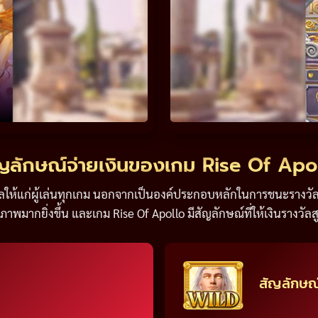
ญลักษณ์จ่ายเงินของเกม Rise Of Apo
ัลให้แก่ผู้เล่นทุกเกม นอกจากเป็นองค์ประกอบหลักในการชนะรางวัลแ
ภาพมากยิ่งขึ้น และเกม Rise Of Apollo มีสัญลักษณ์ที่ให้เงินรางวัลสูง
สัญลักษณ