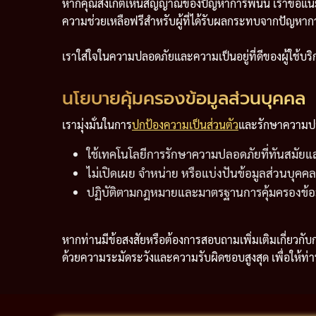
หากคุณสังเกตเห็นสัญญาณของปัญหาการพนัน เราขอแนะน
ความช่วยเหลือฟรีสำหรับผู้ที่ได้รับผลกระทบจากปัญหาการพนั
เราใส่ใจในความปลอดภัยและความเป็นอยู่ที่ดีของผู้ใช้บ
นโยบายคุ้มครองข้อมูลส่วนบุคคล
เรามุ่งมั่นในการ
ปกป้องความเป็นส่วนตัว
และรักษาความปลอด
ใช้เทคโนโลยีการรักษาความปลอดภัยที่ทันสมัย
ไม่เปิดเผย จำหน่าย หรือแบ่งปันข้อมูลส่วนบุค
ปฏิบัติตามกฎหมายและมาตรฐานการคุ้มครองข้อมู
หากท่านมีข้อสงสัยหรือต้องการสอบถามเพิ่มเติมเกี่ยวก
ด้วยความระมัดระวังและความรับผิดชอบสูงสุด เพื่อให้ท่า