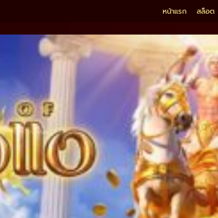
หน้าแรก
สล็อต