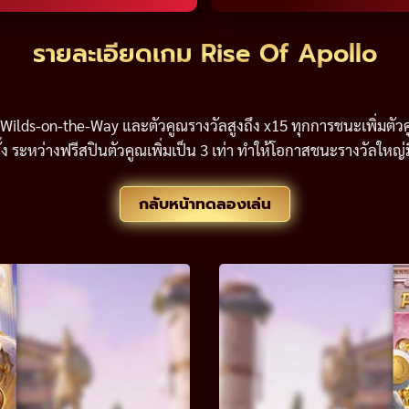
รายละเอียดเกม Rise Of Apollo
 Wilds-on-the-Way และตัวคูณรางวัลสูงถึง x15 ทุกการชนะเพิ่มตัวคูณ 
รั้ง ระหว่างฟรีสปินตัวคูณเพิ่มเป็น 3 เท่า ทำให้โอกาสชนะรางวัลใหญ่ม
กลับหน้าทดลองเล่น