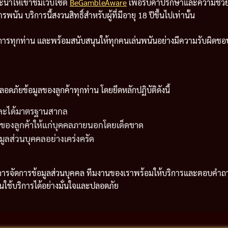
ำให้เข้าชมเว็บไซต์
BeGambleAware
เพื่อรับคำปรึกษาและความช่วย
น บริการนี้สงวนสิทธิ์สำหรับผู้ที่มีอายุ 18 ปีขึ้นไปเท่านั้น
ริการทุกท่าน และพร้อมสนับสนุนให้ทุกคนเล่นพนันอย่างมีความรับผิดชอ
ภัยข้อมูลของลูกค้าทุกท่าน โดยยึดหลักปฏิบัติดังนี้
และได้มาตรฐานสากล
คลของลูกค้าให้แก่บุคคลภายนอกโดยเด็ดขาด
ลส่วนบุคคลอย่างเคร่งครัด
ับการจัดการข้อมูลส่วนบุคคล ทีมงานของเราพร้อมให้บริการและตอบคำถาม
นใช้บริการได้อย่างมั่นใจและปลอดภัย