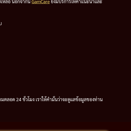
เหลือ นอกจากนี้
GamCare
ยังมีบริการให้คำแนะนำและ
บ
ตลอด 24 ชั่วโมง เราให้คำมั่นว่าจะดูแลข้อมูลของท่าน