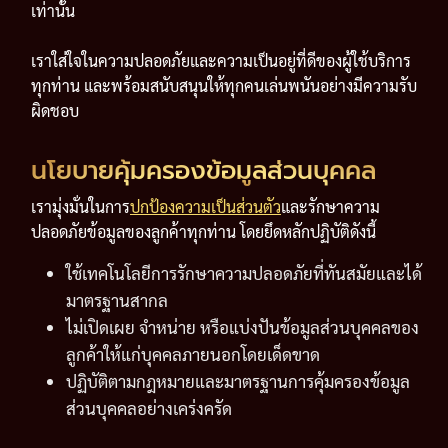
เท่านั้น
เราใส่ใจในความปลอดภัยและความเป็นอยู่ที่ดีของผู้ใช้บริการ
ทุกท่าน และพร้อมสนับสนุนให้ทุกคนเล่นพนันอย่างมีความรับ
ผิดชอบ
นโยบายคุ้มครองข้อมูลส่วนบุคคล
เรามุ่งมั่นในการ
ปกป้องความเป็นส่วนตัว
และรักษาความ
ปลอดภัยข้อมูลของลูกค้าทุกท่าน โดยยึดหลักปฏิบัติดังนี้
ใช้เทคโนโลยีการรักษาความปลอดภัยที่ทันสมัยและได้
มาตรฐานสากล
ไม่เปิดเผย จำหน่าย หรือแบ่งปันข้อมูลส่วนบุคคลของ
ลูกค้าให้แก่บุคคลภายนอกโดยเด็ดขาด
ปฏิบัติตามกฎหมายและมาตรฐานการคุ้มครองข้อมูล
ส่วนบุคคลอย่างเคร่งครัด