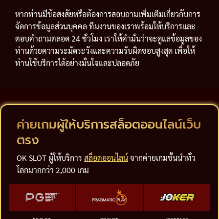
หากท่านมีข้อสงสัยหรือต้องการสอบถามเพิ่มเติมเกี่ยวกับการ
จัดการข้อมูลส่วนบุคคล ทีมงานของเราพร้อมให้บริการและ
ตอบคำถามตลอด 24 ชั่วโมง เราให้คำมั่นว่าจะดูแลข้อมูลของ
ท่านด้วยความระมัดระวังและความรับผิดชอบสูงสุด เพื่อให้
ท่านใช้บริการได้อย่างมั่นใจและปลอดภัย
ค่ายเกมผู้ให้บริการสล็อตออนไลน์เว็บ
ตรง
OK SLOT ผู้ให้บริการ
สล็อตออนไลน์
จากค่ายเกมชั้นนำทั่ว
โลกมากกว่า 2,000 เกม