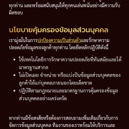
ทุกท่าน และพร้อมสนับสนุนให้ทุกคนเล่นพนันอย่างมีความรับ
ผิดชอบ
นโยบายคุ้มครองข้อมูลส่วนบุคคล
เรามุ่งมั่นในการ
ปกป้องความเป็นส่วนตัว
และรักษาความ
ปลอดภัยข้อมูลของลูกค้าทุกท่าน โดยยึดหลักปฏิบัติดังนี้
ใช้เทคโนโลยีการรักษาความปลอดภัยที่ทันสมัยและได้
มาตรฐานสากล
ไม่เปิดเผย จำหน่าย หรือแบ่งปันข้อมูลส่วนบุคคลของ
ลูกค้าให้แก่บุคคลภายนอกโดยเด็ดขาด
ปฏิบัติตามกฎหมายและมาตรฐานการคุ้มครองข้อมูล
ส่วนบุคคลอย่างเคร่งครัด
หากท่านมีข้อสงสัยหรือต้องการสอบถามเพิ่มเติมเกี่ยวกับการ
จัดการข้อมูลส่วนบุคคล ทีมงานของเราพร้อมให้บริการและ