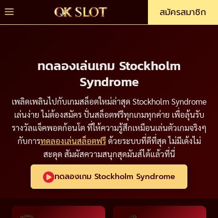
Skip
Menu
สมัครสมาชิก
to
content
ทดลองเล่นเกม Stockholm
Syndrome
เพลิดเพลินไปกับเกมสล็อตใหม่ล่าสุด Stockholm Syndrome
เล่นง่าย ไม่ต้องสมัคร ปั่นสล็อตฟรีทุกเกมทุกค่าย เพื่อลุ้นรับ
รางวัลแจ็คพอตก้อนโต ที่ให้ความรู้สึกเหมือนเล่นตัวเกมจริงๆ
กับการ
ทดลองเล่นสล็อตฟรี
ด้วยระบบที่ดีที่สุด ไม่มีเด้งไม่
สะดุด สัมผัสความสนุกสุดมันส์ได้แล้วที่นี่
ทดลองเกม Stockholm Syndrome