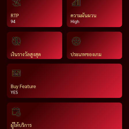
RTP
ความผันผวน
94
High
เงินรางวัลสูงสุด
ประเภทของเกม
Buy Feature
YES
ผู้ให้บริการ