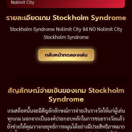
Nolimit City
รายละเอียดเกม Stockholm Syndrome
Stockholm Syndrome Nolimit City 94 NO Nolimit City
Stockholm Syndrome
กลับหน้าทดลองเล่น
สัญลักษณ์จ่ายเงินของเกม Stockholm
Syndrome
เกมสล็อตนั้นจะมีสัญลักลักษณ์การจ่ายเงินรางวัลให้แก่ผู้เล่น
ทุกเกม นอกจากเป็นองค์ประกอบหลักในการชนะรางวัลแล้ว
ยังช่วยให้คุณวางกลยุทธ์การหมุนได้อย่างมีประสิทธิภาพมาก