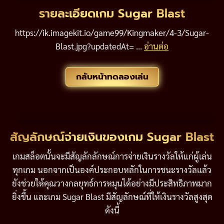
รายละเอียดเกม Sugar Blast
https://ik.imagekit.io/game99/Kingmaker/4-3/Sugar-
Blast.jpg?updatedAt= ...
อ่านต่อ
กลับหน้าทดลองเล่น
สัญลักษณ์จ่ายเงินของเกม Sugar Blast
เกมสล็อตนั้นจะมีสัญลักลักษณ์การจ่ายเงินรางวัลให้แก่ผู้เล่น
ทุกเกม นอกจากเป็นองค์ประกอบหลักในการชนะรางวัลแล้ว
ยังช่วยให้คุณวางกลยุทธ์การหมุนได้อย่างมีประสิทธิภาพมาก
ยิ่งขึ้น และเกม Sugar Blast มีสัญลักษณ์ที่ให้เงินรางวัลสูงสุด
ดังนี้