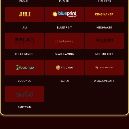
PG SLOT
PP SLOT
JOKER123
JILI
BLUEPRINT
KINGMAKER
RELAX GAMING
SPADEGAMING
NOLIMIT CITY
BOOONGO
FACHAI
DRAGOON SOFT
FANTASMA