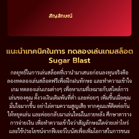
สัญลักษณ์
แนะนำเทคนิคในการ ทดลองเล่นเกมสล็อต
Sugar Blast
กลยุทธ์ในการเล่นสล็อตที่เรานำมาเสนอก่อนลงทุนจริงคือ
ลองทดลองเล่นสล็อตฟรีเพื่อฝึกฝนทักษะ และทำความเข้าใจ
เกม ทดลองเล่นเกมต่างๆ เพื่อหาเกมที่เหมาะกับสไตล์การ
เล่นของคุณ ตั้งวงเงินเดิมพันที่ต่ำ และค่อยๆ เพิ่มขึ้นเมื่อคุณ
มั่นใจมากขึ้น อย่าไล่ตามความสูญเสีย หากคุณแพ้ติดต่อกัน
ให้หยุดเล่น และค่อยกลับมาเล่นใหม่ในภายหลัง ศึกษาตาราง
การจ่ายเงิน เพื่อทำความเข้าใจว่าสัญลักษณ์ใดจ่ายเท่าไหร่
และใช้ประโยชน์จากฟีเจอร์โบนัสเพื่อเพิ่มโอกาสในการชนะ