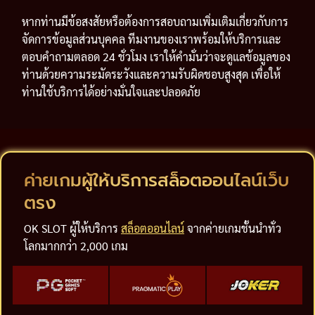
หากท่านมีข้อสงสัยหรือต้องการสอบถามเพิ่มเติมเกี่ยวกับการ
จัดการข้อมูลส่วนบุคคล ทีมงานของเราพร้อมให้บริการและ
ตอบคำถามตลอด 24 ชั่วโมง เราให้คำมั่นว่าจะดูแลข้อมูลของ
ท่านด้วยความระมัดระวังและความรับผิดชอบสูงสุด เพื่อให้
ท่านใช้บริการได้อย่างมั่นใจและปลอดภัย
ค่ายเกมผู้ให้บริการสล็อตออนไลน์เว็บ
ตรง
OK SLOT ผู้ให้บริการ
สล็อตออนไลน์
จากค่ายเกมชั้นนำทั่ว
โลกมากกว่า 2,000 เกม