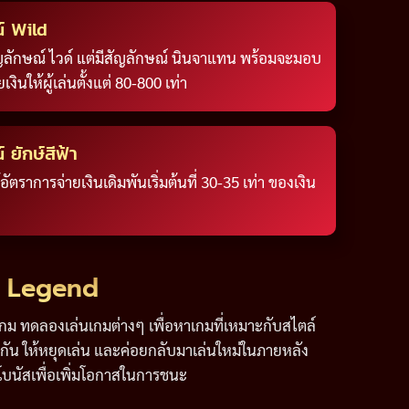
์ Wild
สัญลักษณ์ ไวด์ แต่มีสัญลักษณ์ นินจาแทน พร้อมจะมอบ
เงินให้ผู้เล่นตั้งแต่ 80-800 เท่า
 ยักษ์สีฟ้า
ห้อัตราการจ่ายเงินเดิมพันเริ่มต้นที่ 30-35 เท่า ของเงิน
m Legend
ม ทดลองเล่นเกมต่างๆ เพื่อหาเกมที่เหมาะกับสไตล์
ต่อกัน ให้หยุดเล่น และค่อยกลับมาเล่นใหม่ในภายหลัง
์โบนัสเพื่อเพิ่มโอกาสในการชนะ