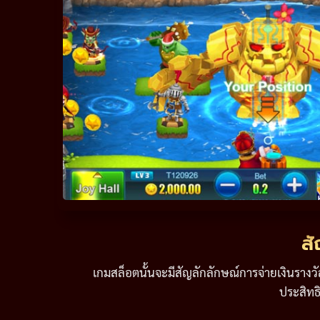
ส
เกมสล็อตนั้นจะมีสัญลักลักษณ์การจ่ายเงินรางว
ประสิทธิ