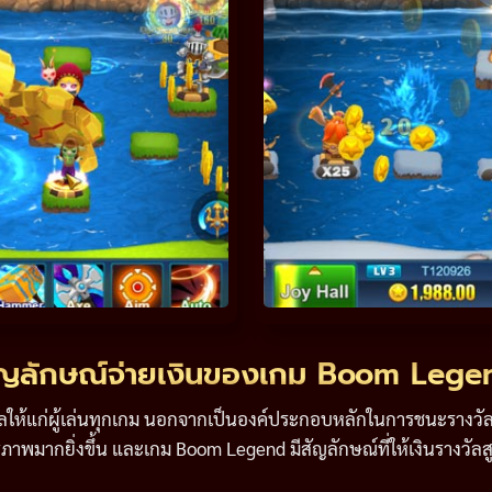
ัญลักษณ์จ่ายเงินของเกม Boom Lege
ัลให้แก่ผู้เล่นทุกเกม นอกจากเป็นองค์ประกอบหลักในการชนะรางวัลแ
ภาพมากยิ่งขึ้น และเกม Boom Legend มีสัญลักษณ์ที่ให้เงินรางวัลสูง