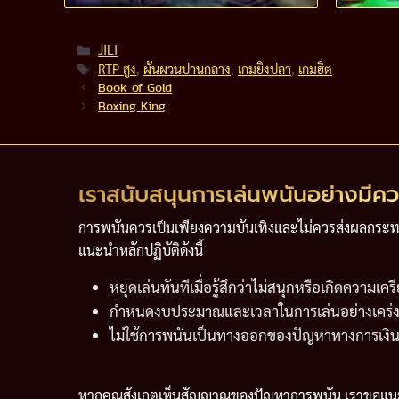
Categories
JILI
Tags
RTP สูง
,
ผันผวนปานกลาง
,
เกมยิงปลา
,
เกมฮิต
Book of Gold
Boxing King
เราสนับสนุนการเล่นพนันอย่างมีค
การพนันควรเป็นเพียงความบันเทิงและไม่ควรส่งผลกระทบต
แนะนำหลักปฏิบัติดังนี้
หยุดเล่นทันทีเมื่อรู้สึกว่าไม่สนุกหรือเกิดความเคร
กำหนดงบประมาณและเวลาในการเล่นอย่างเคร่ง
ไม่ใช้การพนันเป็นทางออกของปัญหาทางการเงิน
หากคุณสังเกตเห็นสัญญาณของปัญหาการพนัน เราขอแนะน