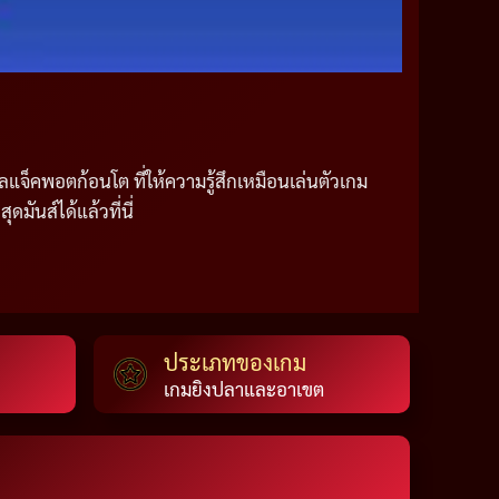
ัลแจ็คพอตก้อนโต ที่ให้ความรู้สึกเหมือนเล่นตัวเกม
ดมันส์ได้แล้วที่นี่
ประเภทของเกม
เกมยิงปลาและอาเขต