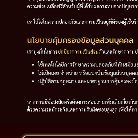
ความช่วยเหลือฟรีสำหรับผู้ที่ได้รับผลกระทบจากปัญหาการพนั
เราใส่ใจในความปลอดภัยและความเป็นอยู่ที่ดีของผู้ใช้บ
นโยบายคุ้มครองข้อมูลส่วนบุคคล
เรามุ่งมั่นในการ
ปกป้องความเป็นส่วนตัว
และรักษาความปลอด
ใช้เทคโนโลยีการรักษาความปลอดภัยที่ทันสมัย
ไม่เปิดเผย จำหน่าย หรือแบ่งปันข้อมูลส่วนบุค
ปฏิบัติตามกฎหมายและมาตรฐานการคุ้มครองข้อมู
หากท่านมีข้อสงสัยหรือต้องการสอบถามเพิ่มเติมเกี่ยวก
ด้วยความระมัดระวังและความรับผิดชอบสูงสุด เพื่อให้ท่า