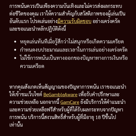
การพนันควรเป็นเพียงความบันเทิงและไม่ควรส่งผลกระทบ
ต่อชีวิตของคุณ เราให้ความสำคัญกับสวัสดิภาพของผู้เล่นเป็น
อันดับแรก โปรดเล่นอย่าง
มีความรับผิดชอบ
อย่างเคร่งครัด
และขอแนะนำหลักปฏิบัติดังนี้
หยุดเล่นทันทีเมื่อรู้สึกว่าไม่สนุกหรือเกิดความเครียด
กำหนดงบประมาณและเวลาในการเล่นอย่างเคร่งครัด
ไม่ใช้การพนันเป็นทางออกของปัญหาทางการเงินหรือ
ความเครียด
หากคุณสังเกตเห็นสัญญาณของปัญหาการพนัน เราขอแนะนำ
ให้เข้าชมเว็บไซต์
BeGambleAware
เพื่อรับคำปรึกษาและ
ความช่วยเหลือ นอกจากนี้
GamCare
ยังมีบริการให้คำแนะนำ
และความช่วยเหลือฟรีสำหรับผู้ที่ได้รับผลกระทบจากปัญหา
การพนัน บริการนี้สงวนสิทธิ์สำหรับผู้ที่มีอายุ 18 ปีขึ้นไป
เท่านั้น