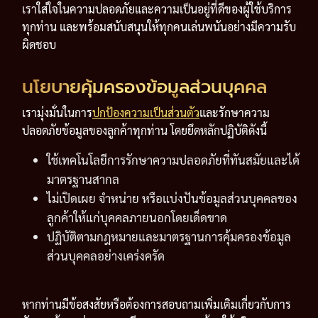
เราใส่ใจในความปลอดภัยและความเป็นอยู่ที่ดีของผู้ใช้บริการ
ทุกท่าน และพร้อมสนับสนุนให้ทุกคนเล่นพนันอย่างมีความรับ
ผิดชอบ
นโยบายคุ้มครองข้อมูลส่วนบุคคล
เรามุ่งมั่นในการ
ปกป้องความเป็นส่วนตัว
และรักษาความ
ปลอดภัยข้อมูลของลูกค้าทุกท่าน โดยยึดหลักปฏิบัติดังนี้
ใช้เทคโนโลยีการรักษาความปลอดภัยที่ทันสมัยและได้
มาตรฐานสากล
ไม่เปิดเผย จำหน่าย หรือแบ่งปันข้อมูลส่วนบุคคลของ
ลูกค้าให้แก่บุคคลภายนอกโดยเด็ดขาด
ปฏิบัติตามกฎหมายและมาตรฐานการคุ้มครองข้อมูล
ส่วนบุคคลอย่างเคร่งครัด
หากท่านมีข้อสงสัยหรือต้องการสอบถามเพิ่มเติมเกี่ยวกับการ