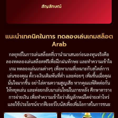
สัญลักษณ์
แนะนำเทคนิคในการ ทดลองเล่นเกมสล็อต
Arab
กลยุทธ์ในการเล่นสล็อตที่เรานำมาเสนอก่อนลงทุนจริงคือ
ลองทดลองเล่นสล็อตฟรีเพื่อฝึกฝนทักษะ และทำความเข้าใจ
เกม ทดลองเล่นเกมต่างๆ เพื่อหาเกมที่เหมาะกับสไตล์การ
เล่นของคุณ ตั้งวงเงินเดิมพันที่ต่ำ และค่อยๆ เพิ่มขึ้นเมื่อคุณ
มั่นใจมากขึ้น อย่าไล่ตามความสูญเสีย หากคุณแพ้ติดต่อกัน
ให้หยุดเล่น และค่อยกลับมาเล่นใหม่ในภายหลัง ศึกษาตาราง
การจ่ายเงิน เพื่อทำความเข้าใจว่าสัญลักษณ์ใดจ่ายเท่าไหร่
และใช้ประโยชน์จากฟีเจอร์โบนัสเพื่อเพิ่มโอกาสในการชนะ