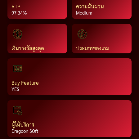
RTP
ความผันผวน
97.34%
Medium
เงินรางวัลสูงสุด
ประเภทของเกม
Buy Feature
YES
ผู้ให้บริการ
Dragoon SOft