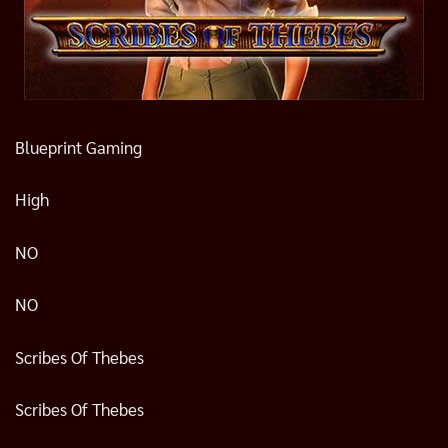
Blueprint Gaming
High
NO
NO
Scribes Of Thebes
Scribes Of Thebes