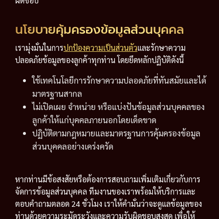
ผิดชอบ
นโยบายคุ้มครองข้อมูลส่วนบุคคล
เรามุ่งมั่นในการ
ปกป้องความเป็นส่วนตัว
และรักษาความ
ปลอดภัยข้อมูลของลูกค้าทุกท่าน โดยยึดหลักปฏิบัติดังนี้
ใช้เทคโนโลยีการรักษาความปลอดภัยที่ทันสมัยและได้
มาตรฐานสากล
ไม่เปิดเผย จำหน่าย หรือแบ่งปันข้อมูลส่วนบุคคลของ
ลูกค้าให้แก่บุคคลภายนอกโดยเด็ดขาด
ปฏิบัติตามกฎหมายและมาตรฐานการคุ้มครองข้อมูล
ส่วนบุคคลอย่างเคร่งครัด
หากท่านมีข้อสงสัยหรือต้องการสอบถามเพิ่มเติมเกี่ยวกับการ
จัดการข้อมูลส่วนบุคคล ทีมงานของเราพร้อมให้บริการและ
ตอบคำถามตลอด 24 ชั่วโมง เราให้คำมั่นว่าจะดูแลข้อมูลของ
ท่านด้วยความระมัดระวังและความรับผิดชอบสูงสุด เพื่อให้