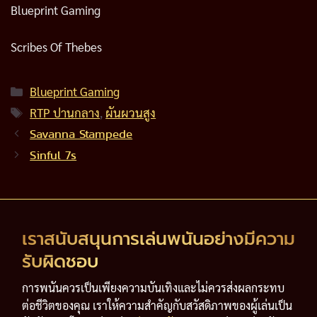
Blueprint Gaming
Scribes Of Thebes
Categories
Blueprint Gaming
Tags
RTP ปานกลาง
,
ผันผวนสูง
Savanna Stampede
Sinful 7s
เราสนับสนุนการเล่นพนันอย่างมีความ
รับผิดชอบ
การพนันควรเป็นเพียงความบันเทิงและไม่ควรส่งผลกระทบ
ต่อชีวิตของคุณ เราให้ความสำคัญกับสวัสดิภาพของผู้เล่นเป็น