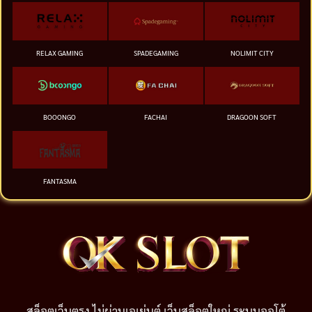
RELAX GAMING
SPADEGAMING
NOLIMIT CITY
BOOONGO
FACHAI
DRAGOON SOFT
FANTASMA
สล็อตเว็บตรง ไม่ผ่านเอเย่นต์ เว็บสล็อตใหญ่ ระบบออโต้