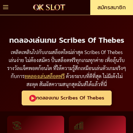
Skip
Menu
สมัครสมาชิก
to
content
ทดลองเล่นเกม Scribes Of Thebes
เพลิดเพลินไปกับเกมสล็อตใหม่ล่าสุด Scribes Of Thebes
เล่นง่าย ไม่ต้องสมัคร ปั่นสล็อตฟรีทุกเกมทุกค่าย เพื่อลุ้นรับ
รางวัลแจ็คพอตก้อนโต ที่ให้ความรู้สึกเหมือนเล่นตัวเกมจริงๆ
กับการ
ทดลองเล่นสล็อตฟรี
ด้วยระบบที่ดีที่สุด ไม่มีเด้งไม่
สะดุด สัมผัสความสนุกสุดมันส์ได้แล้วที่นี่
ทดลองเกม Scribes Of Thebes