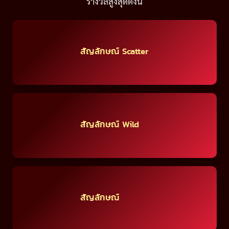
รางวัลสูงสุดดังนี้
สัญลักษณ์ Scatter
สัญลักษณ์ Wild
สัญลักษณ์