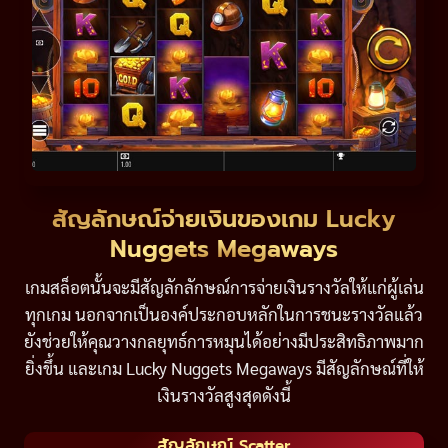
สัญลักษณ์จ่ายเงินของเกม Lucky
Nuggets Megaways
เกมสล็อตนั้นจะมีสัญลักลักษณ์การจ่ายเงินรางวัลให้แก่ผู้เล่น
ทุกเกม นอกจากเป็นองค์ประกอบหลักในการชนะรางวัลแล้ว
ยังช่วยให้คุณวางกลยุทธ์การหมุนได้อย่างมีประสิทธิภาพมาก
ยิ่งขึ้น และเกม Lucky Nuggets Megaways มีสัญลักษณ์ที่ให้
เงินรางวัลสูงสุดดังนี้
สัญลักษณ์ Scatter