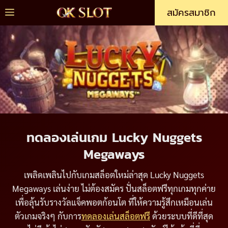
Skip
Menu
สมัครสมาชิก
to
content
ทดลองเล่นเกม Lucky Nuggets
Megaways
เพลิดเพลินไปกับเกมสล็อตใหม่ล่าสุด Lucky Nuggets
Megaways เล่นง่าย ไม่ต้องสมัคร ปั่นสล็อตฟรีทุกเกมทุกค่าย
เพื่อลุ้นรับรางวัลแจ็คพอตก้อนโต ที่ให้ความรู้สึกเหมือนเล่น
ตัวเกมจริงๆ กับการ
ทดลองเล่นสล็อตฟรี
ด้วยระบบที่ดีที่สุด