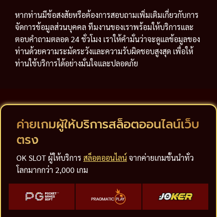
หากท่านมีข้อสงสัยหรือต้องการสอบถามเพิ่มเติมเกี่ยวกับการ
จัดการข้อมูลส่วนบุคคล ทีมงานของเราพร้อมให้บริการและ
ตอบคำถามตลอด 24 ชั่วโมง เราให้คำมั่นว่าจะดูแลข้อมูลของ
ท่านด้วยความระมัดระวังและความรับผิดชอบสูงสุด เพื่อให้
ท่านใช้บริการได้อย่างมั่นใจและปลอดภัย
ค่ายเกมผู้ให้บริการสล็อตออนไลน์เว็บ
ตรง
OK SLOT ผู้ให้บริการ
สล็อตออนไลน์
จากค่ายเกมชั้นนำทั่ว
โลกมากกว่า 2,000 เกม