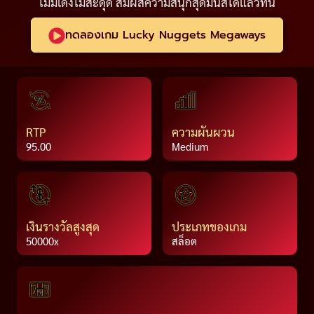
ไม่มีเด้งไม่สะดุด สัมผัสความสนุกสุดมันส์ได้แล้วที่นี่
ทดลองเกม Lucky Nuggets Megaways
RTP
ความผันผวน
95.00
Medium
เงินรางวัลสูงสุด
ประเภทของเกม
50000x
สล็อต