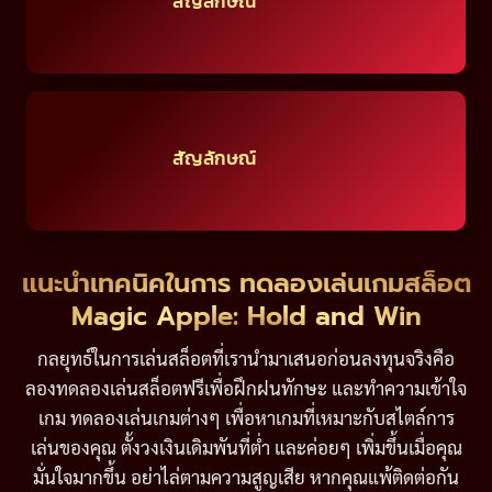
สัญลักษณ์
สัญลักษณ์
แนะนำเทคนิคในการ ทดลองเล่นเกมสล็อต
Magic Apple: Hold and Win
กลยุทธ์ในการเล่นสล็อตที่เรานำมาเสนอก่อนลงทุนจริงคือ
ลองทดลองเล่นสล็อตฟรีเพื่อฝึกฝนทักษะ และทำความเข้าใจ
เกม ทดลองเล่นเกมต่างๆ เพื่อหาเกมที่เหมาะกับสไตล์การ
เล่นของคุณ ตั้งวงเงินเดิมพันที่ต่ำ และค่อยๆ เพิ่มขึ้นเมื่อคุณ
มั่นใจมากขึ้น อย่าไล่ตามความสูญเสีย หากคุณแพ้ติดต่อกัน