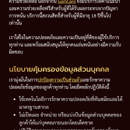
ความช่วยเหลือ นอกจากนี้
GamCare
ยังมีบริการให้คำแนะนำ
และความช่วยเหลือฟรีสำหรับผู้ที่ได้รับผลกระทบจากปัญหา
การพนัน บริการนี้สงวนสิทธิ์สำหรับผู้ที่มีอายุ 18 ปีขึ้นไป
เท่านั้น
เราใส่ใจในความปลอดภัยและความเป็นอยู่ที่ดีของผู้ใช้บริการ
ทุกท่าน และพร้อมสนับสนุนให้ทุกคนเล่นพนันอย่างมีความรับ
ผิดชอบ
นโยบายคุ้มครองข้อมูลส่วนบุคคล
เรามุ่งมั่นในการ
ปกป้องความเป็นส่วนตัว
และรักษาความ
ปลอดภัยข้อมูลของลูกค้าทุกท่าน โดยยึดหลักปฏิบัติดังนี้
ใช้เทคโนโลยีการรักษาความปลอดภัยที่ทันสมัยและได้
มาตรฐานสากล
ไม่เปิดเผย จำหน่าย หรือแบ่งปันข้อมูลส่วนบุคคลของ
ลูกค้าให้แก่บุคคลภายนอกโดยเด็ดขาด