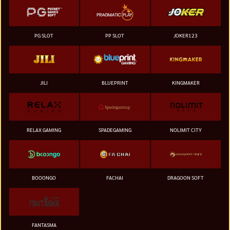
PG SLOT
PP SLOT
JOKER123
JILI
BLUEPRINT
KINGMAKER
RELAX GAMING
SPADEGAMING
NOLIMIT CITY
BOOONGO
FACHAI
DRAGOON SOFT
FANTASMA