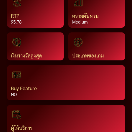
RTP
ความผันผวน
95.78
Medium
เงินรางวัลสูงสุด
ประเภทของเกม
Buy Feature
NO
ผู้ให้บริการ