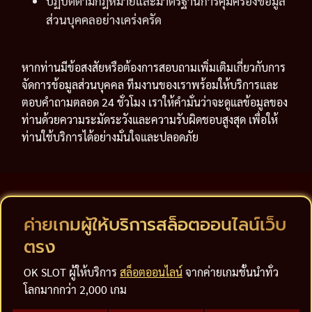
ปฏิบัติตามกฎหมายและมาตรฐานการคุ้มครองข้อมูล
ส่วนบุคคลอย่างเคร่งครัด
หากท่านมีข้อสงสัยหรือต้องการสอบถามเพิ่มเติมเกี่ยวกับการ
จัดการข้อมูลส่วนบุคคล ทีมงานของเราพร้อมให้บริการและ
ตอบคำถามตลอด 24 ชั่วโมง เราให้คำมั่นว่าจะดูแลข้อมูลของ
ท่านด้วยความระมัดระวังและความรับผิดชอบสูงสุด เพื่อให้
ท่านใช้บริการได้อย่างมั่นใจและปลอดภัย
ค่ายเกมผู้ให้บริการสล็อตออนไลน์เว็บ
ตรง
OK SLOT ผู้ให้บริการ
สล็อตออนไลน์
จากค่ายเกมชั้นนำทั่ว
โลกมากกว่า 2,000 เกม