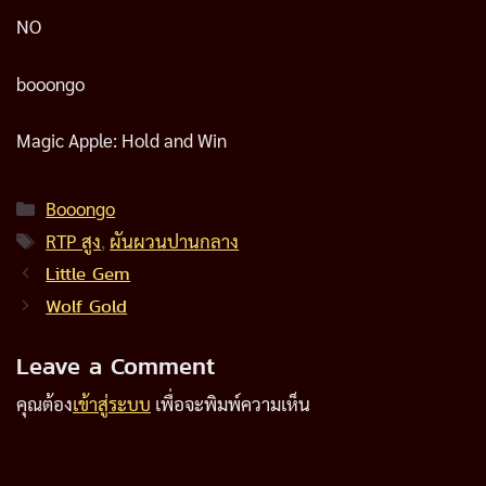
NO
booongo
Magic Apple: Hold and Win
Categories
Booongo
Tags
RTP สูง
,
ผันผวนปานกลาง
Little Gem
Wolf Gold
Leave a Comment
คุณต้อง
เข้าสู่ระบบ
เพื่อจะพิมพ์ความเห็น